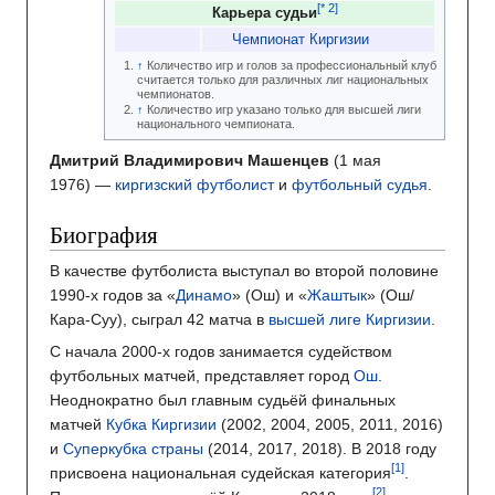
Карьера судьи
Чемпионат Киргизии
Количество игр и голов за профессиональный клуб
считается только для различных лиг национальных
чемпионатов.
Количество игр указано только для высшей лиги
национального чемпионата.
Дмитрий Владимирович Машенцев
(1 мая
1976) —
киргизский
футболист
и
футбольный судья
.
Биография
В качестве футболиста выступал во второй половине
1990-х годов за «
Динамо
» (Ош) и «
Жаштык
» (Ош/
Кара-Суу), сыграл 42 матча в
высшей лиге Киргизии
.
С начала 2000-х годов занимается судейством
футбольных матчей, представляет город
Ош
.
Неоднократно был главным судьёй финальных
матчей
Кубка Киргизии
(2002, 2004, 2005, 2011, 2016)
и
Суперкубка страны
(2014, 2017, 2018). В 2018 году
присвоена национальная судейская категория
.