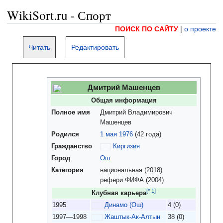
WikiSort.ru - Спорт
ПОИСК ПО САЙТУ
|
о проекте
Читать
Редактировать
Дмитрий Машенцев
Общая информация
Полное имя
Дмитрий Владимирович
Машенцев
Родился
1 мая
1976
(42 года)
Гражданство
Киргизия
Город
Ош
Категория
национальная (2018)
рефери ФИФА (2004)
Клубная карьера
1995
Динамо (Ош)
4 (0)
1997—1998
Жаштык-Ак-Алтын
38 (0)