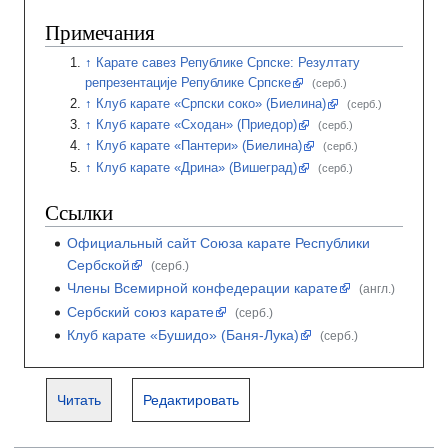
Примечания
Карате савез Републике Српске: Резултату
репрезентације Републике Српске
(серб.)
Клуб карате «Српски соко» (Биелина)
(серб.)
Клуб карате «Сходан» (Приедор)
(серб.)
Клуб карате «Пантери» (Биелина)
(серб.)
Клуб карате «Дрина» (Вишеград)
(серб.)
Ссылки
Официальный сайт Союза карате Республики
Сербской
(серб.)
Члены Всемирной конфедерации карате
(англ.)
Сербский союз карате
(серб.)
Клуб карате «Бушидо» (Баня-Лука)
(серб.)
Читать
Редактировать