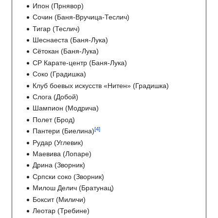
Ипон (Прнявор)
Сочин (Баня-Вручица-Теслич)
Тигар (Теслич)
Шеснаеста (Баня-Лука)
Сётокан (Баня-Лука)
СР Карате-центр (Баня-Лука)
Соко (Градишка)
Клуб боевых искусств «Нитен» (Градишка)
Слога (Добой)
Шампион (Модрича)
Полет (Брод)
Пантери (Биелина)
Рудар (Углевик)
Маевива (Лопаре)
Дрина (Зворник)
Српски соко (Зворник)
Милош Делич (Братунац)
Боксит (Миличи)
Леотар (Требине)