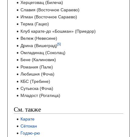
Херцеговац (Билеча)
Славия (Восточное Сараево)
Игман (Восточное Сараево)
Терма (Гацко)
Клуб карате-до «Бошман» (Приедор)
Вележ (Невесине)
Дрина (Вишеград)
Омладинац (Соколац)
Бене (Калиновик)
Романия (Пале)
Любишня (Фоча)
КБС (Требине)
Сутьеска (Фоча)
Младост (Рогатица)
См. также
Карате
Сётокан
Годзю-рю