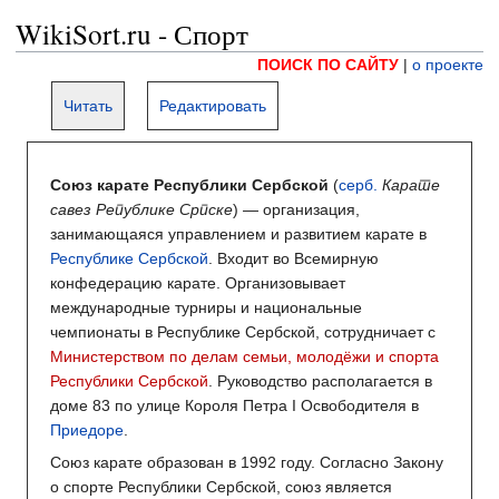
WikiSort.ru - Спорт
ПОИСК ПО САЙТУ
|
о проекте
Читать
Редактировать
Союз карате Республики Сербской
(
серб.
Карате
савез Републике Српске
) — организация,
занимающаяся управлением и развитием карате в
Республике Сербской
. Входит во Всемирную
конфедерацию карате. Организовывает
международные турниры и национальные
чемпионаты в Республике Сербской, сотрудничает с
Министерством по делам семьи, молодёжи и спорта
Республики Сербской
. Руководство располагается в
доме 83 по улице Короля Петра I Освободителя в
Приедоре
.
Союз карате образован в 1992 году. Согласно Закону
о спорте Республики Сербской, союз является