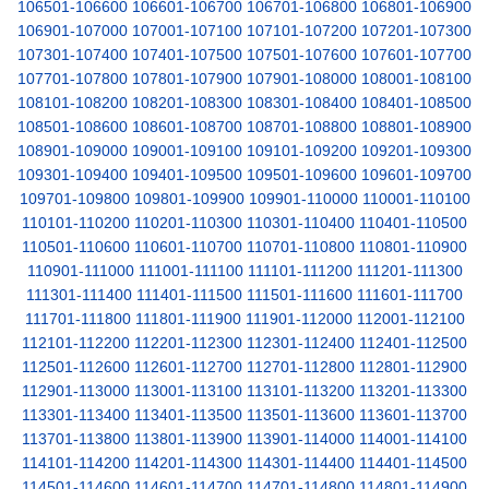
106501-106600
106601-106700
106701-106800
106801-106900
106901-107000
107001-107100
107101-107200
107201-107300
107301-107400
107401-107500
107501-107600
107601-107700
107701-107800
107801-107900
107901-108000
108001-108100
108101-108200
108201-108300
108301-108400
108401-108500
108501-108600
108601-108700
108701-108800
108801-108900
108901-109000
109001-109100
109101-109200
109201-109300
109301-109400
109401-109500
109501-109600
109601-109700
109701-109800
109801-109900
109901-110000
110001-110100
110101-110200
110201-110300
110301-110400
110401-110500
110501-110600
110601-110700
110701-110800
110801-110900
110901-111000
111001-111100
111101-111200
111201-111300
111301-111400
111401-111500
111501-111600
111601-111700
111701-111800
111801-111900
111901-112000
112001-112100
112101-112200
112201-112300
112301-112400
112401-112500
112501-112600
112601-112700
112701-112800
112801-112900
112901-113000
113001-113100
113101-113200
113201-113300
113301-113400
113401-113500
113501-113600
113601-113700
113701-113800
113801-113900
113901-114000
114001-114100
114101-114200
114201-114300
114301-114400
114401-114500
114501-114600
114601-114700
114701-114800
114801-114900