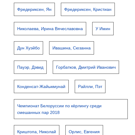
Фредериксен, Ян
Фредериксен, Кристиан
Николаева, Ирина Вячеславовна
У Имин
Дун Хуэйбо
Ивашина, Сюзанна
Пауэр, Дэвид
Горбатков, Дмитрий Иванович
Конденсат-Жайыкмунай
Райлли, Пэт
Чемпионат Белоруссии по кёрлингу среди
смешанных пар 2018
Криштопа, Николай
Орлис, Евгения