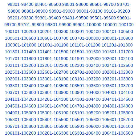
98301-98400
98401-98500
98501-98600
98601-98700
98701-
98800
98801-98900
98901-99000
99001-99100
99101-99200
99201-99300
99301-99400
99401-99500
99501-99600
99601-
99700
99701-99800
99801-99900
99901-100000
100001-100100
100101-100200
100201-100300
100301-100400
100401-100500
100501-100600
100601-100700
100701-100800
100801-100900
100901-101000
101001-101100
101101-101200
101201-101300
101301-101400
101401-101500
101501-101600
101601-101700
101701-101800
101801-101900
101901-102000
102001-102100
102101-102200
102201-102300
102301-102400
102401-102500
102501-102600
102601-102700
102701-102800
102801-102900
102901-103000
103001-103100
103101-103200
103201-103300
103301-103400
103401-103500
103501-103600
103601-103700
103701-103800
103801-103900
103901-104000
104001-104100
104101-104200
104201-104300
104301-104400
104401-104500
104501-104600
104601-104700
104701-104800
104801-104900
104901-105000
105001-105100
105101-105200
105201-105300
105301-105400
105401-105500
105501-105600
105601-105700
105701-105800
105801-105900
105901-106000
106001-106100
106101-106200
106201-106300
106301-106400
106401-106500