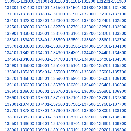
130901-131000
131001-131100
131101-131200
131201-131300
131301-131400
131401-131500
131501-131600
131601-131700
131701-131800
131801-131900
131901-132000
132001-132100
132101-132200
132201-132300
132301-132400
132401-132500
132501-132600
132601-132700
132701-132800
132801-132900
132901-133000
133001-133100
133101-133200
133201-133300
133301-133400
133401-133500
133501-133600
133601-133700
133701-133800
133801-133900
133901-134000
134001-134100
134101-134200
134201-134300
134301-134400
134401-134500
134501-134600
134601-134700
134701-134800
134801-134900
134901-135000
135001-135100
135101-135200
135201-135300
135301-135400
135401-135500
135501-135600
135601-135700
135701-135800
135801-135900
135901-136000
136001-136100
136101-136200
136201-136300
136301-136400
136401-136500
136501-136600
136601-136700
136701-136800
136801-136900
136901-137000
137001-137100
137101-137200
137201-137300
137301-137400
137401-137500
137501-137600
137601-137700
137701-137800
137801-137900
137901-138000
138001-138100
138101-138200
138201-138300
138301-138400
138401-138500
138501-138600
138601-138700
138701-138800
138801-138900
138901-139000
139001-139100
139101-139200
139201-139300