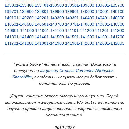
139301-139400
139401-139500
139501-139600
139601-139700
139701-139800
139801-139900
139901-140000
140001-140100
140101-140200
140201-140300
140301-140400
140401-140500
140501-140600
140601-140700
140701-140800
140801-140900
140901-141000
141001-141100
141101-141200
141201-141300
141301-141400
141401-141500
141501-141600
141601-141700
141701-141800
141801-141900
141901-142000
142001-142093
Текст в блоке "Читать" взят с сайта "Википедия" и
доступен по
лицензии Creative Commons Attribution-
ShareAlike
; в отдельных случаях могут действовать
дополнительные условия.
Другой контент может иметь иную лицензию. Перед
использованием материалов сайта WikiSort.ru внимательно
изучите правила лицензирования конкретных элементов
наполнения сайта.
2019-2026