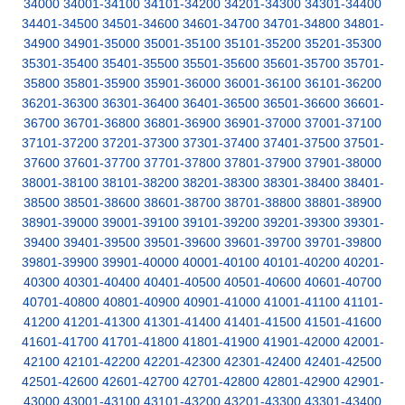
34000
34001-34100
34101-34200
34201-34300
34301-34400
34401-34500
34501-34600
34601-34700
34701-34800
34801-
34900
34901-35000
35001-35100
35101-35200
35201-35300
35301-35400
35401-35500
35501-35600
35601-35700
35701-
35800
35801-35900
35901-36000
36001-36100
36101-36200
36201-36300
36301-36400
36401-36500
36501-36600
36601-
36700
36701-36800
36801-36900
36901-37000
37001-37100
37101-37200
37201-37300
37301-37400
37401-37500
37501-
37600
37601-37700
37701-37800
37801-37900
37901-38000
38001-38100
38101-38200
38201-38300
38301-38400
38401-
38500
38501-38600
38601-38700
38701-38800
38801-38900
38901-39000
39001-39100
39101-39200
39201-39300
39301-
39400
39401-39500
39501-39600
39601-39700
39701-39800
39801-39900
39901-40000
40001-40100
40101-40200
40201-
40300
40301-40400
40401-40500
40501-40600
40601-40700
40701-40800
40801-40900
40901-41000
41001-41100
41101-
41200
41201-41300
41301-41400
41401-41500
41501-41600
41601-41700
41701-41800
41801-41900
41901-42000
42001-
42100
42101-42200
42201-42300
42301-42400
42401-42500
42501-42600
42601-42700
42701-42800
42801-42900
42901-
43000
43001-43100
43101-43200
43201-43300
43301-43400