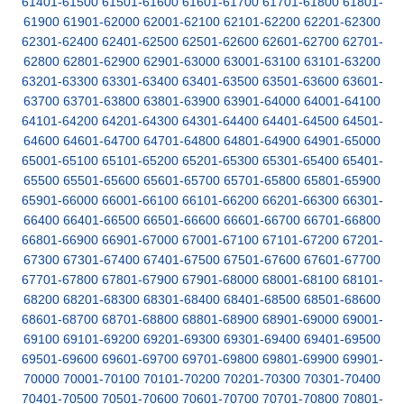
61401-61500
61501-61600
61601-61700
61701-61800
61801-
61900
61901-62000
62001-62100
62101-62200
62201-62300
62301-62400
62401-62500
62501-62600
62601-62700
62701-
62800
62801-62900
62901-63000
63001-63100
63101-63200
63201-63300
63301-63400
63401-63500
63501-63600
63601-
63700
63701-63800
63801-63900
63901-64000
64001-64100
64101-64200
64201-64300
64301-64400
64401-64500
64501-
64600
64601-64700
64701-64800
64801-64900
64901-65000
65001-65100
65101-65200
65201-65300
65301-65400
65401-
65500
65501-65600
65601-65700
65701-65800
65801-65900
65901-66000
66001-66100
66101-66200
66201-66300
66301-
66400
66401-66500
66501-66600
66601-66700
66701-66800
66801-66900
66901-67000
67001-67100
67101-67200
67201-
67300
67301-67400
67401-67500
67501-67600
67601-67700
67701-67800
67801-67900
67901-68000
68001-68100
68101-
68200
68201-68300
68301-68400
68401-68500
68501-68600
68601-68700
68701-68800
68801-68900
68901-69000
69001-
69100
69101-69200
69201-69300
69301-69400
69401-69500
69501-69600
69601-69700
69701-69800
69801-69900
69901-
70000
70001-70100
70101-70200
70201-70300
70301-70400
70401-70500
70501-70600
70601-70700
70701-70800
70801-