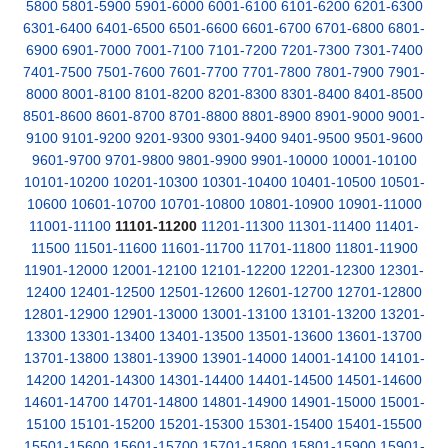
5800
5801-5900
5901-6000
6001-6100
6101-6200
6201-6300
6301-6400
6401-6500
6501-6600
6601-6700
6701-6800
6801-
6900
6901-7000
7001-7100
7101-7200
7201-7300
7301-7400
7401-7500
7501-7600
7601-7700
7701-7800
7801-7900
7901-
8000
8001-8100
8101-8200
8201-8300
8301-8400
8401-8500
8501-8600
8601-8700
8701-8800
8801-8900
8901-9000
9001-
9100
9101-9200
9201-9300
9301-9400
9401-9500
9501-9600
9601-9700
9701-9800
9801-9900
9901-10000
10001-10100
10101-10200
10201-10300
10301-10400
10401-10500
10501-
10600
10601-10700
10701-10800
10801-10900
10901-11000
11001-11100
11101-11200
11201-11300
11301-11400
11401-
11500
11501-11600
11601-11700
11701-11800
11801-11900
11901-12000
12001-12100
12101-12200
12201-12300
12301-
12400
12401-12500
12501-12600
12601-12700
12701-12800
12801-12900
12901-13000
13001-13100
13101-13200
13201-
13300
13301-13400
13401-13500
13501-13600
13601-13700
13701-13800
13801-13900
13901-14000
14001-14100
14101-
14200
14201-14300
14301-14400
14401-14500
14501-14600
14601-14700
14701-14800
14801-14900
14901-15000
15001-
15100
15101-15200
15201-15300
15301-15400
15401-15500
15501-15600
15601-15700
15701-15800
15801-15900
15901-