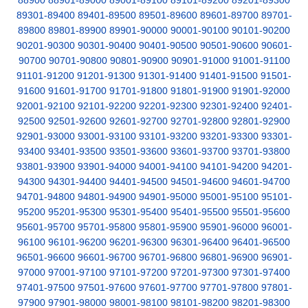
88900
88901-89000
89001-89100
89101-89200
89201-89300
89301-89400
89401-89500
89501-89600
89601-89700
89701-
89800
89801-89900
89901-90000
90001-90100
90101-90200
90201-90300
90301-90400
90401-90500
90501-90600
90601-
90700
90701-90800
90801-90900
90901-91000
91001-91100
91101-91200
91201-91300
91301-91400
91401-91500
91501-
91600
91601-91700
91701-91800
91801-91900
91901-92000
92001-92100
92101-92200
92201-92300
92301-92400
92401-
92500
92501-92600
92601-92700
92701-92800
92801-92900
92901-93000
93001-93100
93101-93200
93201-93300
93301-
93400
93401-93500
93501-93600
93601-93700
93701-93800
93801-93900
93901-94000
94001-94100
94101-94200
94201-
94300
94301-94400
94401-94500
94501-94600
94601-94700
94701-94800
94801-94900
94901-95000
95001-95100
95101-
95200
95201-95300
95301-95400
95401-95500
95501-95600
95601-95700
95701-95800
95801-95900
95901-96000
96001-
96100
96101-96200
96201-96300
96301-96400
96401-96500
96501-96600
96601-96700
96701-96800
96801-96900
96901-
97000
97001-97100
97101-97200
97201-97300
97301-97400
97401-97500
97501-97600
97601-97700
97701-97800
97801-
97900
97901-98000
98001-98100
98101-98200
98201-98300