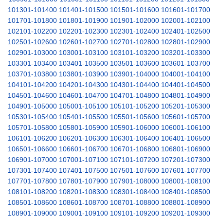
101301-101400
101401-101500
101501-101600
101601-101700
101701-101800
101801-101900
101901-102000
102001-102100
102101-102200
102201-102300
102301-102400
102401-102500
102501-102600
102601-102700
102701-102800
102801-102900
102901-103000
103001-103100
103101-103200
103201-103300
103301-103400
103401-103500
103501-103600
103601-103700
103701-103800
103801-103900
103901-104000
104001-104100
104101-104200
104201-104300
104301-104400
104401-104500
104501-104600
104601-104700
104701-104800
104801-104900
104901-105000
105001-105100
105101-105200
105201-105300
105301-105400
105401-105500
105501-105600
105601-105700
105701-105800
105801-105900
105901-106000
106001-106100
106101-106200
106201-106300
106301-106400
106401-106500
106501-106600
106601-106700
106701-106800
106801-106900
106901-107000
107001-107100
107101-107200
107201-107300
107301-107400
107401-107500
107501-107600
107601-107700
107701-107800
107801-107900
107901-108000
108001-108100
108101-108200
108201-108300
108301-108400
108401-108500
108501-108600
108601-108700
108701-108800
108801-108900
108901-109000
109001-109100
109101-109200
109201-109300