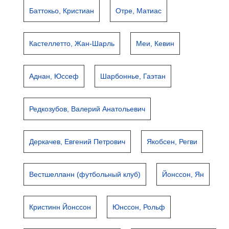
Баттокьо, Кристиан
Отре, Матиас
Кастеллетто, Жан-Шарль
Меи, Кевин
Аднан, Юссеф
Шарбоннье, Гаэтан
Редкозубов, Валерий Анатольевич
Деркачев, Евгений Петрович
Якобсен, Регви
Вестшелланн (футбольный клуб)
Йонссон, Ян
Кристинн Йонссон
Юнссон, Рольф