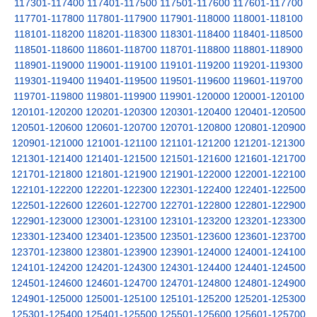
117301-117400
117401-117500
117501-117600
117601-117700
117701-117800
117801-117900
117901-118000
118001-118100
118101-118200
118201-118300
118301-118400
118401-118500
118501-118600
118601-118700
118701-118800
118801-118900
118901-119000
119001-119100
119101-119200
119201-119300
119301-119400
119401-119500
119501-119600
119601-119700
119701-119800
119801-119900
119901-120000
120001-120100
120101-120200
120201-120300
120301-120400
120401-120500
120501-120600
120601-120700
120701-120800
120801-120900
120901-121000
121001-121100
121101-121200
121201-121300
121301-121400
121401-121500
121501-121600
121601-121700
121701-121800
121801-121900
121901-122000
122001-122100
122101-122200
122201-122300
122301-122400
122401-122500
122501-122600
122601-122700
122701-122800
122801-122900
122901-123000
123001-123100
123101-123200
123201-123300
123301-123400
123401-123500
123501-123600
123601-123700
123701-123800
123801-123900
123901-124000
124001-124100
124101-124200
124201-124300
124301-124400
124401-124500
124501-124600
124601-124700
124701-124800
124801-124900
124901-125000
125001-125100
125101-125200
125201-125300
125301-125400
125401-125500
125501-125600
125601-125700