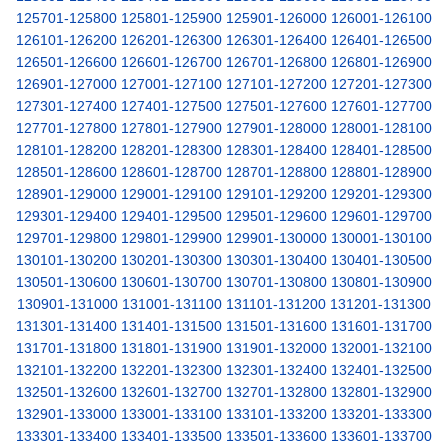
125701-125800
125801-125900
125901-126000
126001-126100
126101-126200
126201-126300
126301-126400
126401-126500
126501-126600
126601-126700
126701-126800
126801-126900
126901-127000
127001-127100
127101-127200
127201-127300
127301-127400
127401-127500
127501-127600
127601-127700
127701-127800
127801-127900
127901-128000
128001-128100
128101-128200
128201-128300
128301-128400
128401-128500
128501-128600
128601-128700
128701-128800
128801-128900
128901-129000
129001-129100
129101-129200
129201-129300
129301-129400
129401-129500
129501-129600
129601-129700
129701-129800
129801-129900
129901-130000
130001-130100
130101-130200
130201-130300
130301-130400
130401-130500
130501-130600
130601-130700
130701-130800
130801-130900
130901-131000
131001-131100
131101-131200
131201-131300
131301-131400
131401-131500
131501-131600
131601-131700
131701-131800
131801-131900
131901-132000
132001-132100
132101-132200
132201-132300
132301-132400
132401-132500
132501-132600
132601-132700
132701-132800
132801-132900
132901-133000
133001-133100
133101-133200
133201-133300
133301-133400
133401-133500
133501-133600
133601-133700