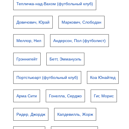
Тепличка-над-Вахом (футбольный клуб)
Довичович, Юрай
Маркович, Слободан
Меллор, Нил
Андерсон, Пол (футболист)
Грэннигейт
Бетт, Эммануэль
Портстьюарт (футбольный клуб)
Коа Юнайтед
Арма Сити
Гонелла, Серджо
Гиг, Морис
Ридер, Джордж
Капдевилль, Жорж