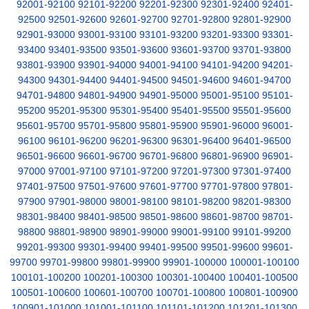
92001-92100
92101-92200
92201-92300
92301-92400
92401-
92500
92501-92600
92601-92700
92701-92800
92801-92900
92901-93000
93001-93100
93101-93200
93201-93300
93301-
93400
93401-93500
93501-93600
93601-93700
93701-93800
93801-93900
93901-94000
94001-94100
94101-94200
94201-
94300
94301-94400
94401-94500
94501-94600
94601-94700
94701-94800
94801-94900
94901-95000
95001-95100
95101-
95200
95201-95300
95301-95400
95401-95500
95501-95600
95601-95700
95701-95800
95801-95900
95901-96000
96001-
96100
96101-96200
96201-96300
96301-96400
96401-96500
96501-96600
96601-96700
96701-96800
96801-96900
96901-
97000
97001-97100
97101-97200
97201-97300
97301-97400
97401-97500
97501-97600
97601-97700
97701-97800
97801-
97900
97901-98000
98001-98100
98101-98200
98201-98300
98301-98400
98401-98500
98501-98600
98601-98700
98701-
98800
98801-98900
98901-99000
99001-99100
99101-99200
99201-99300
99301-99400
99401-99500
99501-99600
99601-
99700
99701-99800
99801-99900
99901-100000
100001-100100
100101-100200
100201-100300
100301-100400
100401-100500
100501-100600
100601-100700
100701-100800
100801-100900
100901-101000
101001-101100
101101-101200
101201-101300