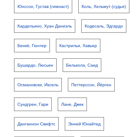
Юнссон, Густав (гимнаст)
Коль, Хельмут (судья)
Кардельино, Хуан Даниэль
Кодесаль, Эдгардо
Бенкё, Гюнтер
Кастрильи, Хавьер
Бушардо, Люсьен
Белькола, Саид
Османовски, Иксель
Петтерссон, Йёрген
Сундгрен, Гари
Лане, Джек
Данганнон Свифтс
Энней Юнайтед