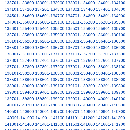
133701-133800
133801-133900
133901-134000
134001-134100
134101-134200
134201-134300
134301-134400
134401-134500
134501-134600
134601-134700
134701-134800
134801-134900
134901-135000
135001-135100
135101-135200
135201-135300
135301-135400
135401-135500
135501-135600
135601-135700
135701-135800
135801-135900
135901-136000
136001-136100
136101-136200
136201-136300
136301-136400
136401-136500
136501-136600
136601-136700
136701-136800
136801-136900
136901-137000
137001-137100
137101-137200
137201-137300
137301-137400
137401-137500
137501-137600
137601-137700
137701-137800
137801-137900
137901-138000
138001-138100
138101-138200
138201-138300
138301-138400
138401-138500
138501-138600
138601-138700
138701-138800
138801-138900
138901-139000
139001-139100
139101-139200
139201-139300
139301-139400
139401-139500
139501-139600
139601-139700
139701-139800
139801-139900
139901-140000
140001-140100
140101-140200
140201-140300
140301-140400
140401-140500
140501-140600
140601-140700
140701-140800
140801-140900
140901-141000
141001-141100
141101-141200
141201-141300
141301-141400
141401-141500
141501-141600
141601-141700