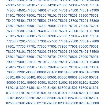
73600
73601-73700
73701-73800
73801-73900
73901-74000
74001-74100
74101-74200
74201-74300
74301-74400
74401-
74500
74501-74600
74601-74700
74701-74800
74801-74900
74901-75000
75001-75100
75101-75200
75201-75300
75301-
75400
75401-75500
75501-75600
75601-75700
75701-75800
75801-75900
75901-76000
76001-76100
76101-76200
76201-
76300
76301-76400
76401-76500
76501-76600
76601-76700
76701-76800
76801-76900
76901-77000
77001-77100
77101-
77200
77201-77300
77301-77400
77401-77500
77501-77600
77601-77700
77701-77800
77801-77900
77901-78000
78001-
78100
78101-78200
78201-78300
78301-78400
78401-78500
78501-78600
78601-78700
78701-78800
78801-78900
78901-
79000
79001-79100
79101-79200
79201-79300
79301-79400
79401-79500
79501-79600
79601-79700
79701-79800
79801-
79900
79901-80000
80001-80100
80101-80200
80201-80300
80301-80400
80401-80500
80501-80600
80601-80700
80701-
80800
80801-80900
80901-81000
81001-81100
81101-81200
81201-81300
81301-81400
81401-81500
81501-81600
81601-
81700
81701-81800
81801-81900
81901-82000
82001-82100
82101-82200
82201-82300
82301-82400
82401-82500
82501-
82600
82601-82700
82701-82800
82801-82900
82901-83000