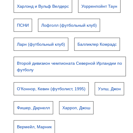
Харлэнд и Вульф Велдерс
Уорренпойнт Таун
ПСНИ
Лофголл (футбольный клуб)
Ларн (футбольный клуб)
Балликлер Комрадс
Второй дивизион чемпионата Северной Ирландии по
футболу
О’Коннор, Кевин (футболист, 1995)
Уэлш, Джон
Фишер, Дарнелл
Харроп, Джош
Вермейл, Марник