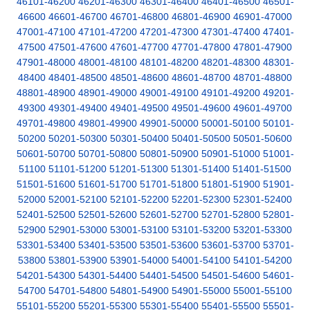
46101-46200
46201-46300
46301-46400
46401-46500
46501-
46600
46601-46700
46701-46800
46801-46900
46901-47000
47001-47100
47101-47200
47201-47300
47301-47400
47401-
47500
47501-47600
47601-47700
47701-47800
47801-47900
47901-48000
48001-48100
48101-48200
48201-48300
48301-
48400
48401-48500
48501-48600
48601-48700
48701-48800
48801-48900
48901-49000
49001-49100
49101-49200
49201-
49300
49301-49400
49401-49500
49501-49600
49601-49700
49701-49800
49801-49900
49901-50000
50001-50100
50101-
50200
50201-50300
50301-50400
50401-50500
50501-50600
50601-50700
50701-50800
50801-50900
50901-51000
51001-
51100
51101-51200
51201-51300
51301-51400
51401-51500
51501-51600
51601-51700
51701-51800
51801-51900
51901-
52000
52001-52100
52101-52200
52201-52300
52301-52400
52401-52500
52501-52600
52601-52700
52701-52800
52801-
52900
52901-53000
53001-53100
53101-53200
53201-53300
53301-53400
53401-53500
53501-53600
53601-53700
53701-
53800
53801-53900
53901-54000
54001-54100
54101-54200
54201-54300
54301-54400
54401-54500
54501-54600
54601-
54700
54701-54800
54801-54900
54901-55000
55001-55100
55101-55200
55201-55300
55301-55400
55401-55500
55501-