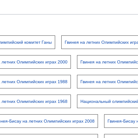
лимпийский комитет Ганы
Гвинея на летних Олимпийских игр
а летних Олимпийских играх 2000
Гвинея на летних Олимпийс
а летних Олимпийских играх 1988
Гвинея на летних Олимпийс
а летних Олимпийских играх 1968
Национальный олимпийский
инея-Бисау на летних Олимпийских играх 2008
Гвинея-Бисау 