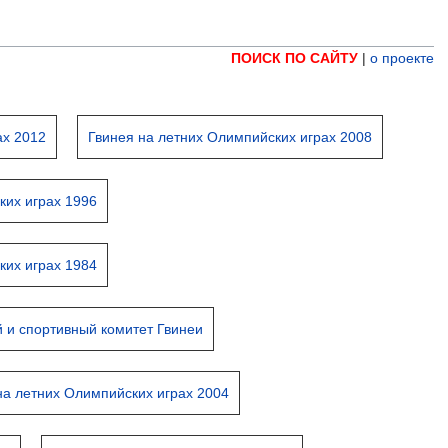
ПОИСК ПО САЙТУ
|
о проекте
ах 2012
Гвинея на летних Олимпийских играх 2008
ких играх 1996
ких играх 1984
 и спортивный комитет Гвинеи
на летних Олимпийских играх 2004