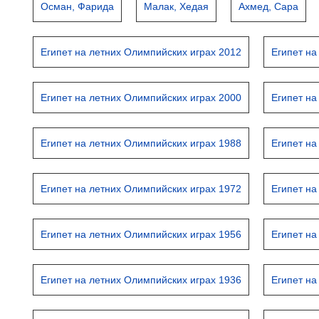
Осман, Фарида
Малак, Хедая
Ахмед, Сара
Египет на летних Олимпийских играх 2012
Египет на
Египет на летних Олимпийских играх 2000
Египет на
Египет на летних Олимпийских играх 1988
Египет на
Египет на летних Олимпийских играх 1972
Египет на
Египет на летних Олимпийских играх 1956
Египет на
Египет на летних Олимпийских играх 1936
Египет на