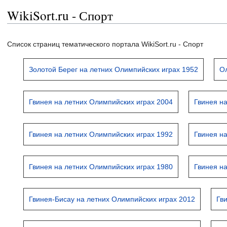
WikiSort.ru - Спорт
Список страниц тематического портала WikiSort.ru - Спорт
Золотой Берег на летних Олимпийских играх 1952
О
Гвинея на летних Олимпийских играх 2004
Гвинея н
Гвинея на летних Олимпийских играх 1992
Гвинея н
Гвинея на летних Олимпийских играх 1980
Гвинея н
Гвинея-Бисау на летних Олимпийских играх 2012
Гв