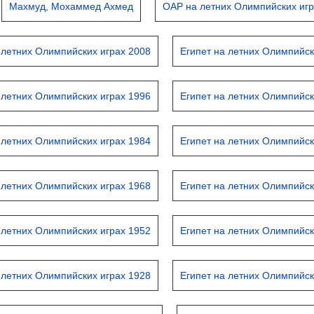
Махмуд, Мохаммед Ахмед
ОАР на летних Олимпийских игр
 летних Олимпийских играх 2008
Египет на летних Олимпийск
 летних Олимпийских играх 1996
Египет на летних Олимпийск
 летних Олимпийских играх 1984
Египет на летних Олимпийск
 летних Олимпийских играх 1968
Египет на летних Олимпийск
 летних Олимпийских играх 1952
Египет на летних Олимпийск
 летних Олимпийских играх 1928
Египет на летних Олимпийск