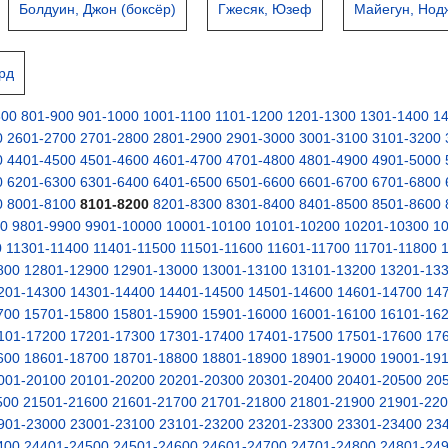
Болдуин, Джон (боксёр)
Гжесяк, Юзеф
Майегун, Нод
рд
800
801-900
901-1000
1001-1100
1101-1200
1201-1300
1301-1400
1
0
2601-2700
2701-2800
2801-2900
2901-3000
3001-3100
3101-3200
0
4401-4500
4501-4600
4601-4700
4701-4800
4801-4900
4901-5000
0
6201-6300
6301-6400
6401-6500
6501-6600
6601-6700
6701-6800
0
8001-8100
8101-8200
8201-8300
8301-8400
8401-8500
8501-8600
00
9801-9900
9901-10000
10001-10100
10101-10200
10201-10300
1
0
11301-11400
11401-11500
11501-11600
11601-11700
11701-11800
800
12801-12900
12901-13000
13001-13100
13101-13200
13201-13
201-14300
14301-14400
14401-14500
14501-14600
14601-14700
14
700
15701-15800
15801-15900
15901-16000
16001-16100
16101-16
101-17200
17201-17300
17301-17400
17401-17500
17501-17600
17
600
18601-18700
18701-18800
18801-18900
18901-19000
19001-19
001-20100
20101-20200
20201-20300
20301-20400
20401-20500
20
500
21501-21600
21601-21700
21701-21800
21801-21900
21901-22
901-23000
23001-23100
23101-23200
23201-23300
23301-23400
23
400
24401-24500
24501-24600
24601-24700
24701-24800
24801-24