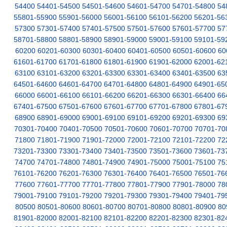
54400
54401-54500
54501-54600
54601-54700
54701-54800
54
55801-55900
55901-56000
56001-56100
56101-56200
56201-56
57300
57301-57400
57401-57500
57501-57600
57601-57700
57
58701-58800
58801-58900
58901-59000
59001-59100
59101-59
60200
60201-60300
60301-60400
60401-60500
60501-60600
60
61601-61700
61701-61800
61801-61900
61901-62000
62001-62
63100
63101-63200
63201-63300
63301-63400
63401-63500
63
64501-64600
64601-64700
64701-64800
64801-64900
64901-65
66000
66001-66100
66101-66200
66201-66300
66301-66400
66
67401-67500
67501-67600
67601-67700
67701-67800
67801-67
68900
68901-69000
69001-69100
69101-69200
69201-69300
69
70301-70400
70401-70500
70501-70600
70601-70700
70701-70
71800
71801-71900
71901-72000
72001-72100
72101-72200
72
73201-73300
73301-73400
73401-73500
73501-73600
73601-73
74700
74701-74800
74801-74900
74901-75000
75001-75100
75
76101-76200
76201-76300
76301-76400
76401-76500
76501-76
77600
77601-77700
77701-77800
77801-77900
77901-78000
78
79001-79100
79101-79200
79201-79300
79301-79400
79401-79
80500
80501-80600
80601-80700
80701-80800
80801-80900
80
81901-82000
82001-82100
82101-82200
82201-82300
82301-82