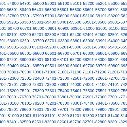
801-54900
54901-55000
55001-55100
55101-55200
55201-55300
55
300
56301-56400
56401-56500
56501-56600
56601-56700
56701-56
701-57800
57801-57900
57901-58000
58001-58100
58101-58200
58
200
59201-59300
59301-59400
59401-59500
59501-59600
59601-59
601-60700
60701-60800
60801-60900
60901-61000
61001-61100
61
100
62101-62200
62201-62300
62301-62400
62401-62500
62501-62
501-63600
63601-63700
63701-63800
63801-63900
63901-64000
64
000
65001-65100
65101-65200
65201-65300
65301-65400
65401-65
401-66500
66501-66600
66601-66700
66701-66800
66801-66900
66
900
67901-68000
68001-68100
68101-68200
68201-68300
68301-68
301-69400
69401-69500
69501-69600
69601-69700
69701-69800
69
800
70801-70900
70901-71000
71001-71100
71101-71200
71201-71
201-72300
72301-72400
72401-72500
72501-72600
72601-72700
72
700
73701-73800
73801-73900
73901-74000
74001-74100
74101-74
101-75200
75201-75300
75301-75400
75401-75500
75501-75600
75
600
76601-76700
76701-76800
76801-76900
76901-77000
77001-77
001-78100
78101-78200
78201-78300
78301-78400
78401-78500
78
500
79501-79600
79601-79700
79701-79800
79801-79900
79901-80
901-81000
81001-81100
81101-81200
81201-81300
81301-81400
81
400
82401-82500
82501-82600
82601-82700
82701-82800
82801-82