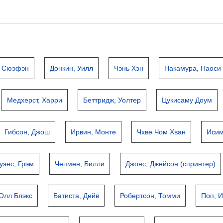
у Сюэфэн
Донкин, Уилл
Чэнь Хэн
Накамура, Наоси
Медхерст, Харри
Беттридж, Уолтер
Цукисаму Доум
Гибсон, Джош
Ирвин, Монте
Чхве Чом Хван
Исим
уэнс, Грэм
Чепмен, Билли
Джонс, Джейсон (спринтер)
Олл Блэкс
Батиста, Дейв
Робертсон, Томми
Поп, 