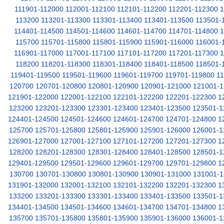
111901-112000
112001-112100
112101-112200
112201-112300
1
113200
113201-113300
113301-113400
113401-113500
113501-
114401-114500
114501-114600
114601-114700
114701-114800
1
115700
115701-115800
115801-115900
115901-116000
116001-
116901-117000
117001-117100
117101-117200
117201-117300
1
118200
118201-118300
118301-118400
118401-118500
118501-
119401-119500
119501-119600
119601-119700
119701-119800
1
120700
120701-120800
120801-120900
120901-121000
121001-1
121901-122000
122001-122100
122101-122200
122201-122300
1
123200
123201-123300
123301-123400
123401-123500
123501-1
124401-124500
124501-124600
124601-124700
124701-124800
1
125700
125701-125800
125801-125900
125901-126000
126001-1
126901-127000
127001-127100
127101-127200
127201-127300
1
128200
128201-128300
128301-128400
128401-128500
128501-1
129401-129500
129501-129600
129601-129700
129701-129800
1
130700
130701-130800
130801-130900
130901-131000
131001-1
131901-132000
132001-132100
132101-132200
132201-132300
1
133200
133201-133300
133301-133400
133401-133500
133501-1
134401-134500
134501-134600
134601-134700
134701-134800
1
135700
135701-135800
135801-135900
135901-136000
136001-1