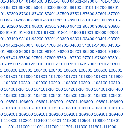
301-84400
84401-84500
84501-84600
84601-84700
84701-84800
800
85801-85900
85901-86000
86001-86100
86101-86200
86201-
201-87300
87301-87400
87401-87500
87501-87600
87601-87700
700
88701-88800
88801-88900
88901-89000
89001-89100
89101-
101-90200
90201-90300
90301-90400
90401-90500
90501-90600
600
91601-91700
91701-91800
91801-91900
91901-92000
92001-
001-93100
93101-93200
93201-93300
93301-93400
93401-93500
500
94501-94600
94601-94700
94701-94800
94801-94900
94901-
901-96000
96001-96100
96101-96200
96201-96300
96301-96400
400
97401-97500
97501-97600
97601-97700
97701-97800
97801-
801-98900
98901-99000
99001-99100
99101-99200
99201-99300
1-100300
100301-100400
100401-100500
100501-100600
100601-
00
101501-101600
101601-101700
101701-101800
101801-101900
1-102800
102801-102900
102901-103000
103001-103100
103101-
00
104001-104100
104101-104200
104201-104300
104301-104400
1-105300
105301-105400
105401-105500
105501-105600
105601-
00
106501-106600
106601-106700
106701-106800
106801-106900
1-107800
107801-107900
107901-108000
108001-108100
108101-
00
109001-109100
109101-109200
109201-109300
109301-109400
1-110300
110301-110400
110401-110500
110501-110600
110601-
0
111501-111600
111601-111700
111701-111800
111801-111900