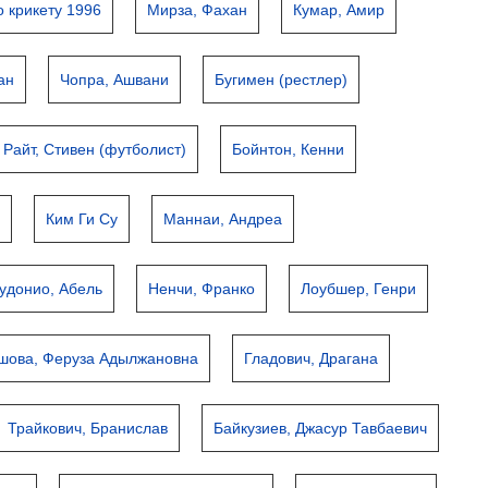
 крикету 1996
Мирза, Фахан
Кумар, Амир
ан
Чопра, Ашвани
Бугимен (рестлер)
Райт, Стивен (футболист)
Бойнтон, Кенни
и
Ким Ги Су
Маннаи, Андреа
удонио, Абель
Ненчи, Франко
Лоубшер, Генри
шова, Феруза Адылжановна
Гладович, Драгана
Трайкович, Бранислав
Байкузиев, Джасур Тавбаевич