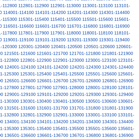
1-112800
112801-112900
112901-113000
113001-113100
113101-
0
114001-114100
114101-114200
114201-114300
114301-114400
1-115300
115301-115400
115401-115500
115501-115600
115601-
0
116501-116600
116601-116700
116701-116800
116801-116900
1-117800
117801-117900
117901-118000
118001-118100
118101-
0
119001-119100
119101-119200
119201-119300
119301-119400
1-120300
120301-120400
120401-120500
120501-120600
120601-
00
121501-121600
121601-121700
121701-121800
121801-121900
1-122800
122801-122900
122901-123000
123001-123100
123101-
00
124001-124100
124101-124200
124201-124300
124301-124400
1-125300
125301-125400
125401-125500
125501-125600
125601-
00
126501-126600
126601-126700
126701-126800
126801-126900
1-127800
127801-127900
127901-128000
128001-128100
128101-
00
129001-129100
129101-129200
129201-129300
129301-129400
1-130300
130301-130400
130401-130500
130501-130600
130601-
00
131501-131600
131601-131700
131701-131800
131801-131900
1-132800
132801-132900
132901-133000
133001-133100
133101-
00
134001-134100
134101-134200
134201-134300
134301-134400
1-135300
135301-135400
135401-135500
135501-135600
135601-
00
136501-136600
136601-136700
136701-136800
136801-136900