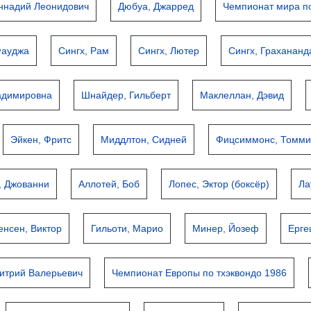
еннадий Леонидович
Дюбуа, Джарред
Чемпионат мира по
Фауджа
Сингх, Рам
Сингх, Лютер
Сингх, Грахананд
адимировна
Шнайдер, Гильберт
Маклеллан, Дэвид
Эйкен, Фритс
Миддлтон, Сидней
Фицсиммонс, Томм
, Джованни
Аллотей, Боб
Лопес, Эктор (боксёр)
Ла
енсен, Виктор
Гильоти, Марио
Минер, Йозеф
Ерге
итрий Валерьевич
Чемпионат Европы по тхэквондо 1986