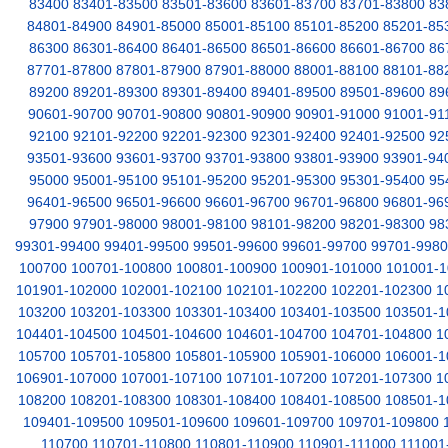
83400
83401-83500
83501-83600
83601-83700
83701-83800
83
84801-84900
84901-85000
85001-85100
85101-85200
85201-85
86300
86301-86400
86401-86500
86501-86600
86601-86700
86
87701-87800
87801-87900
87901-88000
88001-88100
88101-88
89200
89201-89300
89301-89400
89401-89500
89501-89600
89
90601-90700
90701-90800
90801-90900
90901-91000
91001-91
92100
92101-92200
92201-92300
92301-92400
92401-92500
92
93501-93600
93601-93700
93701-93800
93801-93900
93901-94
95000
95001-95100
95101-95200
95201-95300
95301-95400
95
96401-96500
96501-96600
96601-96700
96701-96800
96801-96
97900
97901-98000
98001-98100
98101-98200
98201-98300
98
99301-99400
99401-99500
99501-99600
99601-99700
99701-998
100700
100701-100800
100801-100900
100901-101000
101001-1
101901-102000
102001-102100
102101-102200
102201-102300
1
103200
103201-103300
103301-103400
103401-103500
103501-1
104401-104500
104501-104600
104601-104700
104701-104800
1
105700
105701-105800
105801-105900
105901-106000
106001-1
106901-107000
107001-107100
107101-107200
107201-107300
1
108200
108201-108300
108301-108400
108401-108500
108501-1
109401-109500
109501-109600
109601-109700
109701-109800
110700
110701-110800
110801-110900
110901-111000
111001