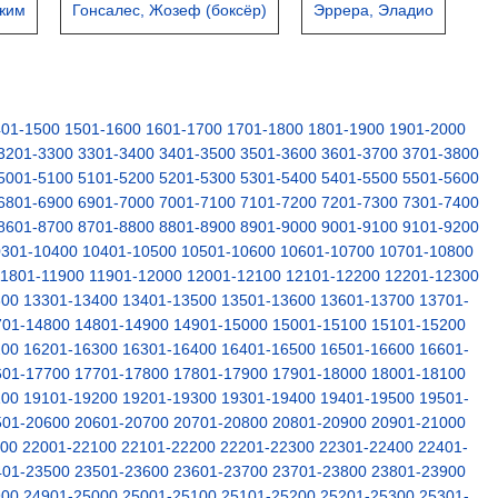
жим
Гонсалес, Жозеф (боксёр)
Эррера, Эладио
401-1500
1501-1600
1601-1700
1701-1800
1801-1900
1901-2000
3201-3300
3301-3400
3401-3500
3501-3600
3601-3700
3701-3800
5001-5100
5101-5200
5201-5300
5301-5400
5401-5500
5501-5600
6801-6900
6901-7000
7001-7100
7101-7200
7201-7300
7301-7400
8601-8700
8701-8800
8801-8900
8901-9000
9001-9100
9101-9200
0301-10400
10401-10500
10501-10600
10601-10700
10701-10800
11801-11900
11901-12000
12001-12100
12101-12200
12201-12300
300
13301-13400
13401-13500
13501-13600
13601-13700
13701-
701-14800
14801-14900
14901-15000
15001-15100
15101-15200
200
16201-16300
16301-16400
16401-16500
16501-16600
16601-
601-17700
17701-17800
17801-17900
17901-18000
18001-18100
100
19101-19200
19201-19300
19301-19400
19401-19500
19501-
501-20600
20601-20700
20701-20800
20801-20900
20901-21000
000
22001-22100
22101-22200
22201-22300
22301-22400
22401-
401-23500
23501-23600
23601-23700
23701-23800
23801-23900
900
24901-25000
25001-25100
25101-25200
25201-25300
25301-