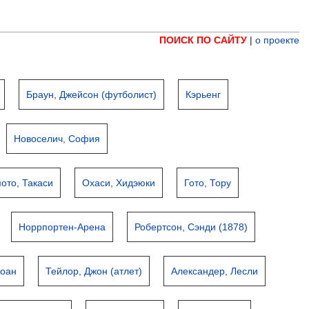
ПОИСК ПО САЙТУ
|
о проекте
Браун, Джейсон (футболист)
Кэрьенг
Новоселич, София
ото, Такаси
Охаси, Хидэюки
Гото, Тору
Норрпортен-Арена
Робертсон, Сэнди (1878)
Иоан
Тейлор, Джон (атлет)
Александер, Лесли