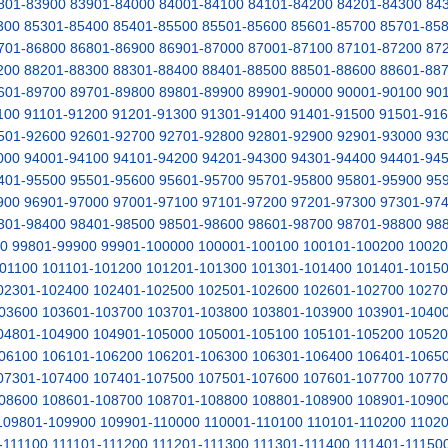
801-83900
83901-84000
84001-84100
84101-84200
84201-84300
84
300
85301-85400
85401-85500
85501-85600
85601-85700
85701-85
701-86800
86801-86900
86901-87000
87001-87100
87101-87200
87
200
88201-88300
88301-88400
88401-88500
88501-88600
88601-88
601-89700
89701-89800
89801-89900
89901-90000
90001-90100
90
100
91101-91200
91201-91300
91301-91400
91401-91500
91501-91
501-92600
92601-92700
92701-92800
92801-92900
92901-93000
93
000
94001-94100
94101-94200
94201-94300
94301-94400
94401-94
401-95500
95501-95600
95601-95700
95701-95800
95801-95900
95
900
96901-97000
97001-97100
97101-97200
97201-97300
97301-97
301-98400
98401-98500
98501-98600
98601-98700
98701-98800
98
00
99801-99900
99901-100000
100001-100100
100101-100200
10020
01100
101101-101200
101201-101300
101301-101400
101401-1015
02301-102400
102401-102500
102501-102600
102601-102700
10270
03600
103601-103700
103701-103800
103801-103900
103901-1040
04801-104900
104901-105000
105001-105100
105101-105200
10520
06100
106101-106200
106201-106300
106301-106400
106401-1065
07301-107400
107401-107500
107501-107600
107601-107700
10770
08600
108601-108700
108701-108800
108801-108900
108901-1090
109801-109900
109901-110000
110001-110100
110101-110200
11020
-111100
111101-111200
111201-111300
111301-111400
111401-11150