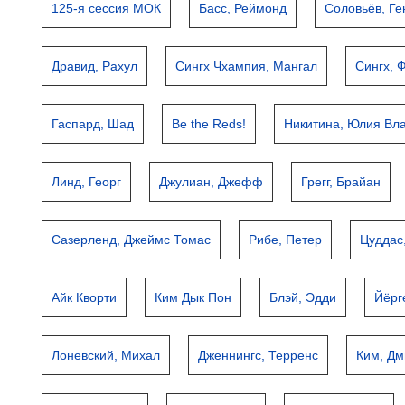
125-я сессия МОК
Басс, Реймонд
Соловьёв, Г
Дравид, Рахул
Сингх Чхампия, Мангал
Сингх, 
Гаспард, Шад
Be the Reds!
Никитина, Юлия Вл
Линд, Георг
Джулиан, Джефф
Грегг, Брайан
Сазерленд, Джеймс Томас
Рибе, Петер
Цуддас
Айк Кворти
Ким Дык Пон
Блэй, Эдди
Йёрг
Лоневский, Михал
Дженнингс, Терренс
Ким, Дм