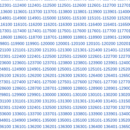
12301-112400
112401-112500
112501-112600
112601-112700
11270
113600
113601-113700
113701-113800
113801-113900
113901-11400
14801-114900
114901-115000
115001-115100
115101-115200
11520
116100
116101-116200
116201-116300
116301-116400
116401-11650
17301-117400
117401-117500
117501-117600
117601-117700
11770
118600
118601-118700
118701-118800
118801-118900
118901-11900
19801-119900
119901-120000
120001-120100
120101-120200
12020
21100
121101-121200
121201-121300
121301-121400
121401-1215
22301-122400
122401-122500
122501-122600
122601-122700
12270
23600
123601-123700
123701-123800
123801-123900
123901-1240
24801-124900
124901-125000
125001-125100
125101-125200
12520
26100
126101-126200
126201-126300
126301-126400
126401-1265
27301-127400
127401-127500
127501-127600
127601-127700
12770
28600
128601-128700
128701-128800
128801-128900
128901-1290
29801-129900
129901-130000
130001-130100
130101-130200
13020
31100
131101-131200
131201-131300
131301-131400
131401-1315
32301-132400
132401-132500
132501-132600
132601-132700
13270
33600
133601-133700
133701-133800
133801-133900
133901-1340
34801-134900
134901-135000
135001-135100
135101-135200
13520
36100
136101-136200
136201-136300
136301-136400
136401-1365