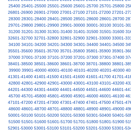
25400
25401-25500
25501-25600
25601-25700
25701-25800
25
26801-26900
26901-27000
27001-27100
27101-27200
27201-27
28300
28301-28400
28401-28500
28501-28600
28601-28700
28
29701-29800
29801-29900
29901-30000
30001-30100
30101-30
31200
31201-31300
31301-31400
31401-31500
31501-31600
31
32601-32700
32701-32800
32801-32900
32901-33000
33001-33
34100
34101-34200
34201-34300
34301-34400
34401-34500
34
35501-35600
35601-35700
35701-35800
35801-35900
35901-36
37000
37001-37100
37101-37200
37201-37300
37301-37400
37
38401-38500
38501-38600
38601-38700
38701-38800
38801-38
39900
39901-40000
40001-40100
40101-40200
40201-40300
40
41301-41400
41401-41500
41501-41600
41601-41700
41701-41
42800
42801-42900
42901-43000
43001-43100
43101-43200
43
44201-44300
44301-44400
44401-44500
44501-44600
44601-44
45700
45701-45800
45801-45900
45901-46000
46001-46100
46
47101-47200
47201-47300
47301-47400
47401-47500
47501-47
48600
48601-48700
48701-48800
48801-48900
48901-49000
49
50001-50100
50101-50200
50201-50300
50301-50400
50401-50
51500
51501-51600
51601-51700
51701-51800
51801-51900
51
52901-53000
53001-53100
53101-53200
53201-53300
53301-53