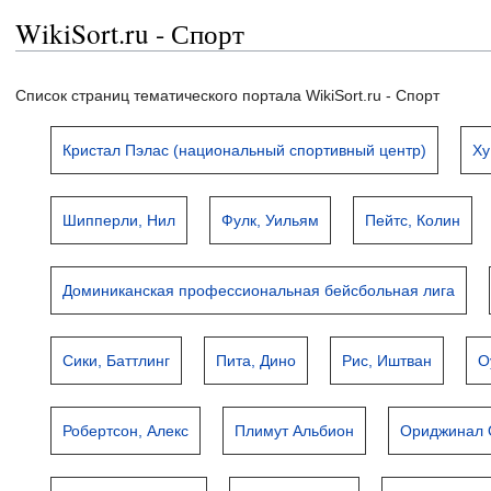
WikiSort.ru - Спорт
Список страниц тематического портала WikiSort.ru - Спорт
Кристал Пэлас (национальный спортивный центр)
Х
Шипперли, Нил
Фулк, Уильям
Пейтс, Колин
Доминиканская профессиональная бейсбольная лига
Сики, Баттлинг
Пита, Дино
Рис, Иштван
О
Робертсон, Алекс
Плимут Альбион
Ориджинал 