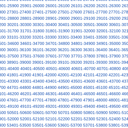
801-25900
25901-26000
26001-26100
26101-26200
26201-26300
26
300
27301-27400
27401-27500
27501-27600
27601-27700
27701-27
701-28800
28801-28900
28901-29000
29001-29100
29101-29200
29
200
30201-30300
30301-30400
30401-30500
30501-30600
30601-30
601-31700
31701-31800
31801-31900
31901-32000
32001-32100
32
100
33101-33200
33201-33300
33301-33400
33401-33500
33501-33
501-34600
34601-34700
34701-34800
34801-34900
34901-35000
35
000
36001-36100
36101-36200
36201-36300
36301-36400
36401-36
401-37500
37501-37600
37601-37700
37701-37800
37801-37900
37
900
38901-39000
39001-39100
39101-39200
39201-39300
39301-39
301-40400
40401-40500
40501-40600
40601-40700
40701-40800
40
800
41801-41900
41901-42000
42001-42100
42101-42200
42201-42
201-43300
43301-43400
43401-43500
43501-43600
43601-43700
43
700
44701-44800
44801-44900
44901-45000
45001-45100
45101-45
101-46200
46201-46300
46301-46400
46401-46500
46501-46600
46
600
47601-47700
47701-47800
47801-47900
47901-48000
48001-48
001-49100
49101-49200
49201-49300
49301-49400
49401-49500
49
500
50501-50600
50601-50700
50701-50800
50801-50900
50901-51
901-52000
52001-52100
52101-52200
52201-52300
52301-52400
52
400
53401-53500
53501-53600
53601-53700
53701-53800
53801-53