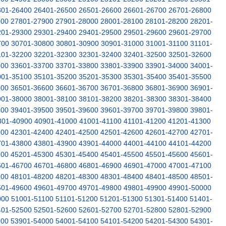
301-26400
26401-26500
26501-26600
26601-26700
26701-26800
800
27801-27900
27901-28000
28001-28100
28101-28200
28201-
201-29300
29301-29400
29401-29500
29501-29600
29601-29700
700
30701-30800
30801-30900
30901-31000
31001-31100
31101-
101-32200
32201-32300
32301-32400
32401-32500
32501-32600
600
33601-33700
33701-33800
33801-33900
33901-34000
34001-
001-35100
35101-35200
35201-35300
35301-35400
35401-35500
500
36501-36600
36601-36700
36701-36800
36801-36900
36901-
901-38000
38001-38100
38101-38200
38201-38300
38301-38400
400
39401-39500
39501-39600
39601-39700
39701-39800
39801-
801-40900
40901-41000
41001-41100
41101-41200
41201-41300
300
42301-42400
42401-42500
42501-42600
42601-42700
42701-
701-43800
43801-43900
43901-44000
44001-44100
44101-44200
200
45201-45300
45301-45400
45401-45500
45501-45600
45601-
601-46700
46701-46800
46801-46900
46901-47000
47001-47100
100
48101-48200
48201-48300
48301-48400
48401-48500
48501-
501-49600
49601-49700
49701-49800
49801-49900
49901-50000
000
51001-51100
51101-51200
51201-51300
51301-51400
51401-
401-52500
52501-52600
52601-52700
52701-52800
52801-52900
900
53901-54000
54001-54100
54101-54200
54201-54300
54301-