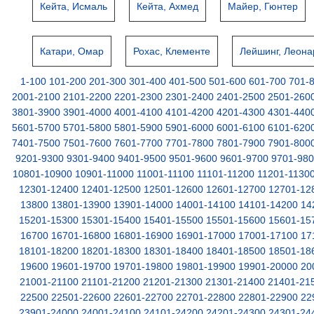
Кейта, Исмаль
Кейта, Ахмед
Майер, Гюнтер
Катари, Омар
Рохас, Клементе
Лейшинг, Леона
1-100
101-200
201-300
301-400
401-500
501-600
601-700
701-
2001-2100
2101-2200
2201-2300
2301-2400
2401-2500
2501-260
3801-3900
3901-4000
4001-4100
4101-4200
4201-4300
4301-440
5601-5700
5701-5800
5801-5900
5901-6000
6001-6100
6101-620
7401-7500
7501-7600
7601-7700
7701-7800
7801-7900
7901-800
9201-9300
9301-9400
9401-9500
9501-9600
9601-9700
9701-98
10801-10900
10901-11000
11001-11100
11101-11200
11201-1130
12301-12400
12401-12500
12501-12600
12601-12700
12701-12
13800
13801-13900
13901-14000
14001-14100
14101-14200
14
15201-15300
15301-15400
15401-15500
15501-15600
15601-15
16700
16701-16800
16801-16900
16901-17000
17001-17100
17
18101-18200
18201-18300
18301-18400
18401-18500
18501-18
19600
19601-19700
19701-19800
19801-19900
19901-20000
20
21001-21100
21101-21200
21201-21300
21301-21400
21401-21
22500
22501-22600
22601-22700
22701-22800
22801-22900
22
23901-24000
24001-24100
24101-24200
24201-24300
24301-24