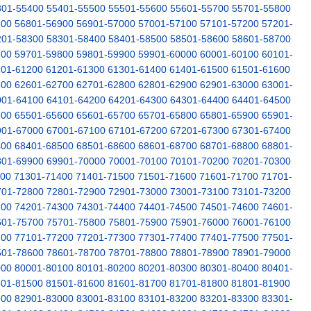
301-55400
55401-55500
55501-55600
55601-55700
55701-55800
800
56801-56900
56901-57000
57001-57100
57101-57200
57201-
201-58300
58301-58400
58401-58500
58501-58600
58601-58700
700
59701-59800
59801-59900
59901-60000
60001-60100
60101-
101-61200
61201-61300
61301-61400
61401-61500
61501-61600
600
62601-62700
62701-62800
62801-62900
62901-63000
63001-
001-64100
64101-64200
64201-64300
64301-64400
64401-64500
500
65501-65600
65601-65700
65701-65800
65801-65900
65901-
901-67000
67001-67100
67101-67200
67201-67300
67301-67400
400
68401-68500
68501-68600
68601-68700
68701-68800
68801-
801-69900
69901-70000
70001-70100
70101-70200
70201-70300
300
71301-71400
71401-71500
71501-71600
71601-71700
71701-
701-72800
72801-72900
72901-73000
73001-73100
73101-73200
200
74201-74300
74301-74400
74401-74500
74501-74600
74601-
601-75700
75701-75800
75801-75900
75901-76000
76001-76100
100
77101-77200
77201-77300
77301-77400
77401-77500
77501-
501-78600
78601-78700
78701-78800
78801-78900
78901-79000
000
80001-80100
80101-80200
80201-80300
80301-80400
80401-
401-81500
81501-81600
81601-81700
81701-81800
81801-81900
900
82901-83000
83001-83100
83101-83200
83201-83300
83301-