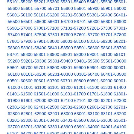
55101-55200
55201-55300
55301-55400
55401-55500
55501-
55600
55601-55700
55701-55800
55801-55900
55901-56000
56001-56100
56101-56200
56201-56300
56301-56400
56401-
56500
56501-56600
56601-56700
56701-56800
56801-56900
56901-57000
57001-57100
57101-57200
57201-57300
57301-
57400
57401-57500
57501-57600
57601-57700
57701-57800
57801-57900
57901-58000
58001-58100
58101-58200
58201-
58300
58301-58400
58401-58500
58501-58600
58601-58700
58701-58800
58801-58900
58901-59000
59001-59100
59101-
59200
59201-59300
59301-59400
59401-59500
59501-59600
59601-59700
59701-59800
59801-59900
59901-60000
60001-
60100
60101-60200
60201-60300
60301-60400
60401-60500
60501-60600
60601-60700
60701-60800
60801-60900
60901-
61000
61001-61100
61101-61200
61201-61300
61301-61400
61401-61500
61501-61600
61601-61700
61701-61800
61801-
61900
61901-62000
62001-62100
62101-62200
62201-62300
62301-62400
62401-62500
62501-62600
62601-62700
62701-
62800
62801-62900
62901-63000
63001-63100
63101-63200
63201-63300
63301-63400
63401-63500
63501-63600
63601-
63700
63701-63800
63801-63900
63901-64000
64001-64100
64101-64200
64201-64300
64301-64400
64401-64500
64501-