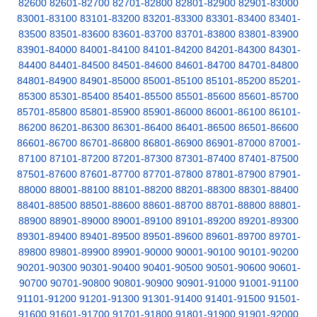
82600
82601-82700
82701-82800
82801-82900
82901-83000
83001-83100
83101-83200
83201-83300
83301-83400
83401-
83500
83501-83600
83601-83700
83701-83800
83801-83900
83901-84000
84001-84100
84101-84200
84201-84300
84301-
84400
84401-84500
84501-84600
84601-84700
84701-84800
84801-84900
84901-85000
85001-85100
85101-85200
85201-
85300
85301-85400
85401-85500
85501-85600
85601-85700
85701-85800
85801-85900
85901-86000
86001-86100
86101-
86200
86201-86300
86301-86400
86401-86500
86501-86600
86601-86700
86701-86800
86801-86900
86901-87000
87001-
87100
87101-87200
87201-87300
87301-87400
87401-87500
87501-87600
87601-87700
87701-87800
87801-87900
87901-
88000
88001-88100
88101-88200
88201-88300
88301-88400
88401-88500
88501-88600
88601-88700
88701-88800
88801-
88900
88901-89000
89001-89100
89101-89200
89201-89300
89301-89400
89401-89500
89501-89600
89601-89700
89701-
89800
89801-89900
89901-90000
90001-90100
90101-90200
90201-90300
90301-90400
90401-90500
90501-90600
90601-
90700
90701-90800
90801-90900
90901-91000
91001-91100
91101-91200
91201-91300
91301-91400
91401-91500
91501-
91600
91601-91700
91701-91800
91801-91900
91901-92000