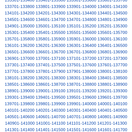
133301-133400
133401-133500
133501-133600
133601-133700
133701-133800
133801-133900
133901-134000
134001-134100
134101-134200
134201-134300
134301-134400
134401-134500
134501-134600
134601-134700
134701-134800
134801-134900
134901-135000
135001-135100
135101-135200
135201-135300
135301-135400
135401-135500
135501-135600
135601-135700
135701-135800
135801-135900
135901-136000
136001-136100
136101-136200
136201-136300
136301-136400
136401-136500
136501-136600
136601-136700
136701-136800
136801-136900
136901-137000
137001-137100
137101-137200
137201-137300
137301-137400
137401-137500
137501-137600
137601-137700
137701-137800
137801-137900
137901-138000
138001-138100
138101-138200
138201-138300
138301-138400
138401-138500
138501-138600
138601-138700
138701-138800
138801-138900
138901-139000
139001-139100
139101-139200
139201-139300
139301-139400
139401-139500
139501-139600
139601-139700
139701-139800
139801-139900
139901-140000
140001-140100
140101-140200
140201-140300
140301-140400
140401-140500
140501-140600
140601-140700
140701-140800
140801-140900
140901-141000
141001-141100
141101-141200
141201-141300
141301-141400
141401-141500
141501-141600
141601-141700