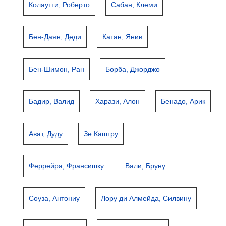
Колаутти, Роберто
Сабан, Клеми
Бен-Даян, Деди
Катан, Янив
Бен-Шимон, Ран
Борба, Джорджо
Бадир, Валид
Харази, Алон
Бенадо, Арик
Ават, Дуду
Зе Каштру
Феррейра, Франсишку
Вали, Бруну
Соуза, Антониу
Лору ди Алмейда, Силвину