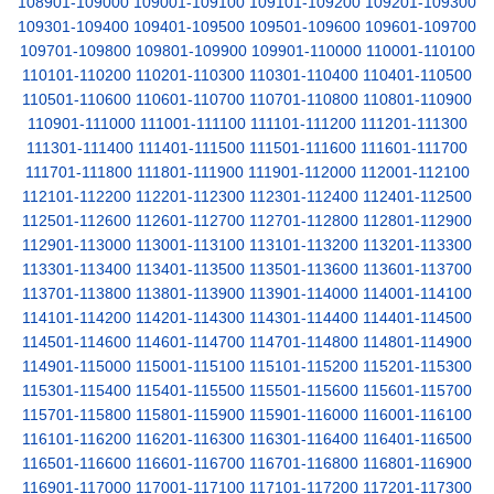
108901-109000
109001-109100
109101-109200
109201-109300
109301-109400
109401-109500
109501-109600
109601-109700
109701-109800
109801-109900
109901-110000
110001-110100
110101-110200
110201-110300
110301-110400
110401-110500
110501-110600
110601-110700
110701-110800
110801-110900
110901-111000
111001-111100
111101-111200
111201-111300
111301-111400
111401-111500
111501-111600
111601-111700
111701-111800
111801-111900
111901-112000
112001-112100
112101-112200
112201-112300
112301-112400
112401-112500
112501-112600
112601-112700
112701-112800
112801-112900
112901-113000
113001-113100
113101-113200
113201-113300
113301-113400
113401-113500
113501-113600
113601-113700
113701-113800
113801-113900
113901-114000
114001-114100
114101-114200
114201-114300
114301-114400
114401-114500
114501-114600
114601-114700
114701-114800
114801-114900
114901-115000
115001-115100
115101-115200
115201-115300
115301-115400
115401-115500
115501-115600
115601-115700
115701-115800
115801-115900
115901-116000
116001-116100
116101-116200
116201-116300
116301-116400
116401-116500
116501-116600
116601-116700
116701-116800
116801-116900
116901-117000
117001-117100
117101-117200
117201-117300