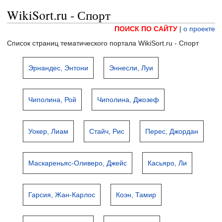
WikiSort.ru - Спорт
ПОИСК ПО САЙТУ
|
о проекте
Список страниц тематического портала WikiSort.ru - Спорт
Эрнандес, Энтони
Эннесли, Луи
Чиполина, Рой
Чиполина, Джозеф
Уокер, Лиам
Стайч, Рис
Перес, Джордан
Маскареньяс-Оливеро, Джейс
Касьяро, Ли
Гарсия, Жан-Карлос
Коэн, Тамир