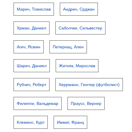
Марич, Томислав
Андрич, Срджан
Хрман, Даниел
Саболчки, Сильвестер
Агич, Ясмин
Петернац, Ален
Шарич, Даниел
Житняк, Мирослав
Рубчич, Роберт
Херрманн, Гюнтер (футболист)
Филиппи, Вальдемар
Праусс, Вернер
Клеменс, Курт
Иммиг, Франц