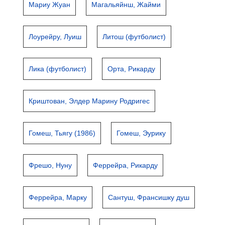
Мариу Жуан
Магальяйнш, Жайми
Лоурейру, Луиш
Литош (футболист)
Лика (футболист)
Орта, Рикарду
Криштован, Элдер Марину Родригес
Гомеш, Тьягу (1986)
Гомеш, Эурику
Фрешо, Нуну
Феррейра, Рикарду
Феррейра, Марку
Сантуш, Франсишку душ