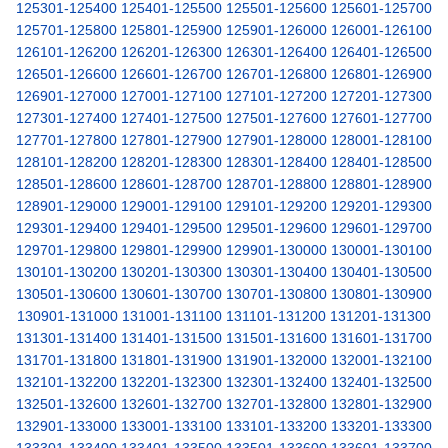
125301-125400
125401-125500
125501-125600
125601-125700
125701-125800
125801-125900
125901-126000
126001-126100
126101-126200
126201-126300
126301-126400
126401-126500
126501-126600
126601-126700
126701-126800
126801-126900
126901-127000
127001-127100
127101-127200
127201-127300
127301-127400
127401-127500
127501-127600
127601-127700
127701-127800
127801-127900
127901-128000
128001-128100
128101-128200
128201-128300
128301-128400
128401-128500
128501-128600
128601-128700
128701-128800
128801-128900
128901-129000
129001-129100
129101-129200
129201-129300
129301-129400
129401-129500
129501-129600
129601-129700
129701-129800
129801-129900
129901-130000
130001-130100
130101-130200
130201-130300
130301-130400
130401-130500
130501-130600
130601-130700
130701-130800
130801-130900
130901-131000
131001-131100
131101-131200
131201-131300
131301-131400
131401-131500
131501-131600
131601-131700
131701-131800
131801-131900
131901-132000
132001-132100
132101-132200
132201-132300
132301-132400
132401-132500
132501-132600
132601-132700
132701-132800
132801-132900
132901-133000
133001-133100
133101-133200
133201-133300