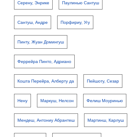
Серену, Энрике
Паулинью Сантуш
Сантуш, Андре
Порфириу, Угу
Пинту, Жуан Домингуш
Феррейра Пинто, Адриано
Кошта Перейра, Алберту да
Пейшоту, Сезар
Нену
Маркуш, Нелсон
Фелиш Моуринью
Мендеш, Антониу Абрантеш
Мартинш, Карлуш