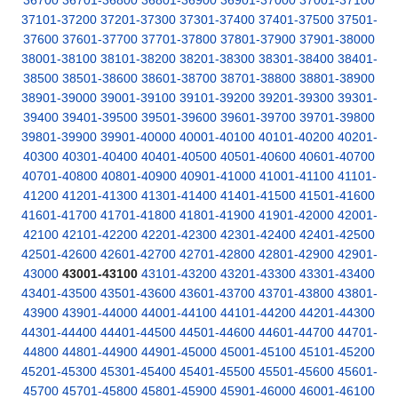
36700
36701-36800
36801-36900
36901-37000
37001-37100
37101-37200
37201-37300
37301-37400
37401-37500
37501-
37600
37601-37700
37701-37800
37801-37900
37901-38000
38001-38100
38101-38200
38201-38300
38301-38400
38401-
38500
38501-38600
38601-38700
38701-38800
38801-38900
38901-39000
39001-39100
39101-39200
39201-39300
39301-
39400
39401-39500
39501-39600
39601-39700
39701-39800
39801-39900
39901-40000
40001-40100
40101-40200
40201-
40300
40301-40400
40401-40500
40501-40600
40601-40700
40701-40800
40801-40900
40901-41000
41001-41100
41101-
41200
41201-41300
41301-41400
41401-41500
41501-41600
41601-41700
41701-41800
41801-41900
41901-42000
42001-
42100
42101-42200
42201-42300
42301-42400
42401-42500
42501-42600
42601-42700
42701-42800
42801-42900
42901-
43000
43001-43100
43101-43200
43201-43300
43301-43400
43401-43500
43501-43600
43601-43700
43701-43800
43801-
43900
43901-44000
44001-44100
44101-44200
44201-44300
44301-44400
44401-44500
44501-44600
44601-44700
44701-
44800
44801-44900
44901-45000
45001-45100
45101-45200
45201-45300
45301-45400
45401-45500
45501-45600
45601-
45700
45701-45800
45801-45900
45901-46000
46001-46100