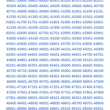
39801-39900
39901-40000
40001-40100
40101-40200
40201-
40300
40301-40400
40401-40500
40501-40600
40601-40700
40701-40800
40801-40900
40901-41000
41001-41100
41101-
41200
41201-41300
41301-41400
41401-41500
41501-41600
41601-41700
41701-41800
41801-41900
41901-42000
42001-
42100
42101-42200
42201-42300
42301-42400
42401-42500
42501-42600
42601-42700
42701-42800
42801-42900
42901-
43000
43001-43100
43101-43200
43201-43300
43301-43400
43401-43500
43501-43600
43601-43700
43701-43800
43801-
43900
43901-44000
44001-44100
44101-44200
44201-44300
44301-44400
44401-44500
44501-44600
44601-44700
44701-
44800
44801-44900
44901-45000
45001-45100
45101-45200
45201-45300
45301-45400
45401-45500
45501-45600
45601-
45700
45701-45800
45801-45900
45901-46000
46001-46100
46101-46200
46201-46300
46301-46400
46401-46500
46501-
46600
46601-46700
46701-46800
46801-46900
46901-47000
47001-47100
47101-47200
47201-47300
47301-47400
47401-
47500
47501-47600
47601-47700
47701-47800
47801-47900
47901-48000
48001-48100
48101-48200
48201-48300
48301-
48400
48401-48500
48501-48600
48601-48700
48701-48800
48801-48900
48901-49000
49001-49100
49101-49200
49201-