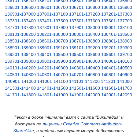
136101-136200
136201-136300
136301-136400
136401-136500
136501-136600
136601-136700
136701-136800
136801-136900
136901-137000
137001-137100
137101-137200
137201-137300
137301-137400
137401-137500
137501-137600
137601-137700
137701-137800
137801-137900
137901-138000
138001-138100
138101-138200
138201-138300
138301-138400
138401-138500
138501-138600
138601-138700
138701-138800
138801-138900
138901-139000
139001-139100
139101-139200
139201-139300
139301-139400
139401-139500
139501-139600
139601-139700
139701-139800
139801-139900
139901-140000
140001-140100
140101-140200
140201-140300
140301-140400
140401-140500
140501-140600
140601-140700
140701-140800
140801-140900
140901-141000
141001-141100
141101-141200
141201-141300
141301-141400
141401-141500
141501-141600
141601-141700
141701-141800
141801-141900
141901-142000
142001-142093
Текст в блоке "Читать" взят с сайта "Википедия" и
доступен по
лицензии Creative Commons Attribution-
ShareAlike
; в отдельных случаях могут действовать