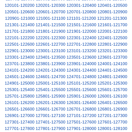
120101-120200
120201-120300
120301-120400
120401-120500
120501-120600
120601-120700
120701-120800
120801-120900
120901-121000
121001-121100
121101-121200
121201-121300
121301-121400
121401-121500
121501-121600
121601-121700
121701-121800
121801-121900
121901-122000
122001-122100
122101-122200
122201-122300
122301-122400
122401-122500
122501-122600
122601-122700
122701-122800
122801-122900
122901-123000
123001-123100
123101-123200
123201-123300
123301-123400
123401-123500
123501-123600
123601-123700
123701-123800
123801-123900
123901-124000
124001-124100
124101-124200
124201-124300
124301-124400
124401-124500
124501-124600
124601-124700
124701-124800
124801-124900
124901-125000
125001-125100
125101-125200
125201-125300
125301-125400
125401-125500
125501-125600
125601-125700
125701-125800
125801-125900
125901-126000
126001-126100
126101-126200
126201-126300
126301-126400
126401-126500
126501-126600
126601-126700
126701-126800
126801-126900
126901-127000
127001-127100
127101-127200
127201-127300
127301-127400
127401-127500
127501-127600
127601-127700
127701-127800
127801-127900
127901-128000
128001-128100