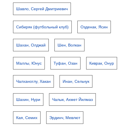
Шавло, Сергей Дмитриевич
Сибиряк (футбольный клуб)
Озденак, Ясин
Шахан, Олджай
Шен, Волкан
Маллы, Юнус
Туфан, Озан
Киврак, Онур
Чалханоглу, Хакан
Инан, Сельчук
Шахин, Нури
Чалык, Ахмет Йилмаз
Кая, Семих
Эрдинч, Мевлют