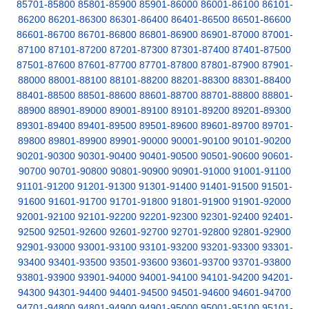
85701-85800
85801-85900
85901-86000
86001-86100
86101-
86200
86201-86300
86301-86400
86401-86500
86501-86600
86601-86700
86701-86800
86801-86900
86901-87000
87001-
87100
87101-87200
87201-87300
87301-87400
87401-87500
87501-87600
87601-87700
87701-87800
87801-87900
87901-
88000
88001-88100
88101-88200
88201-88300
88301-88400
88401-88500
88501-88600
88601-88700
88701-88800
88801-
88900
88901-89000
89001-89100
89101-89200
89201-89300
89301-89400
89401-89500
89501-89600
89601-89700
89701-
89800
89801-89900
89901-90000
90001-90100
90101-90200
90201-90300
90301-90400
90401-90500
90501-90600
90601-
90700
90701-90800
90801-90900
90901-91000
91001-91100
91101-91200
91201-91300
91301-91400
91401-91500
91501-
91600
91601-91700
91701-91800
91801-91900
91901-92000
92001-92100
92101-92200
92201-92300
92301-92400
92401-
92500
92501-92600
92601-92700
92701-92800
92801-92900
92901-93000
93001-93100
93101-93200
93201-93300
93301-
93400
93401-93500
93501-93600
93601-93700
93701-93800
93801-93900
93901-94000
94001-94100
94101-94200
94201-
94300
94301-94400
94401-94500
94501-94600
94601-94700
94701-94800
94801-94900
94901-95000
95001-95100
95101-