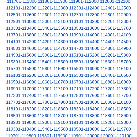
111701-111800
111801-111900
111901-112000
112001-112100
112101-112200
112201-112300
112301-112400
112401-112500
112501-112600
112601-112700
112701-112800
112801-112900
112901-113000
113001-113100
113101-113200
113201-113300
113301-113400
113401-113500
113501-113600
113601-113700
113701-113800
113801-113900
113901-114000
114001-114100
114101-114200
114201-114300
114301-114400
114401-114500
114501-114600
114601-114700
114701-114800
114801-114900
114901-115000
115001-115100
115101-115200
115201-115300
115301-115400
115401-115500
115501-115600
115601-115700
115701-115800
115801-115900
115901-116000
116001-116100
116101-116200
116201-116300
116301-116400
116401-116500
116501-116600
116601-116700
116701-116800
116801-116900
116901-117000
117001-117100
117101-117200
117201-117300
117301-117400
117401-117500
117501-117600
117601-117700
117701-117800
117801-117900
117901-118000
118001-118100
118101-118200
118201-118300
118301-118400
118401-118500
118501-118600
118601-118700
118701-118800
118801-118900
118901-119000
119001-119100
119101-119200
119201-119300
119301-119400
119401-119500
119501-119600
119601-119700
119701-119800
119801-119900
119901-120000
120001-120100