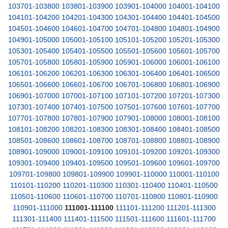
103701-103800
103801-103900
103901-104000
104001-104100
104101-104200
104201-104300
104301-104400
104401-104500
104501-104600
104601-104700
104701-104800
104801-104900
104901-105000
105001-105100
105101-105200
105201-105300
105301-105400
105401-105500
105501-105600
105601-105700
105701-105800
105801-105900
105901-106000
106001-106100
106101-106200
106201-106300
106301-106400
106401-106500
106501-106600
106601-106700
106701-106800
106801-106900
106901-107000
107001-107100
107101-107200
107201-107300
107301-107400
107401-107500
107501-107600
107601-107700
107701-107800
107801-107900
107901-108000
108001-108100
108101-108200
108201-108300
108301-108400
108401-108500
108501-108600
108601-108700
108701-108800
108801-108900
108901-109000
109001-109100
109101-109200
109201-109300
109301-109400
109401-109500
109501-109600
109601-109700
109701-109800
109801-109900
109901-110000
110001-110100
110101-110200
110201-110300
110301-110400
110401-110500
110501-110600
110601-110700
110701-110800
110801-110900
110901-111000
111001-111100
111101-111200
111201-111300
111301-111400
111401-111500
111501-111600
111601-111700