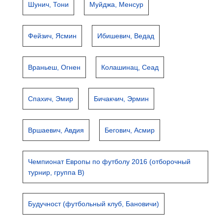
Шунич, Тони
Муйджа, Менсур
Фейзич, Ясмин
Ибишевич, Ведад
Враньеш, Огнен
Колашинац, Сеад
Спахич, Эмир
Бичакчич, Эрмин
Вршаевич, Авдия
Бегович, Асмир
Чемпионат Европы по футболу 2016 (отборочный
турнир, группа B)
Будучност (футбольный клуб, Бановичи)