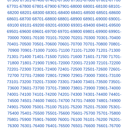
67300
67301-67400
67401-67500
67501-67600
67601-67700
67701-67800
67801-67900
67901-68000
68001-68100
68101-
68200
68201-68300
68301-68400
68401-68500
68501-68600
68601-68700
68701-68800
68801-68900
68901-69000
69001-
69100
69101-69200
69201-69300
69301-69400
69401-69500
69501-69600
69601-69700
69701-69800
69801-69900
69901-
70000
70001-70100
70101-70200
70201-70300
70301-70400
70401-70500
70501-70600
70601-70700
70701-70800
70801-
70900
70901-71000
71001-71100
71101-71200
71201-71300
71301-71400
71401-71500
71501-71600
71601-71700
71701-
71800
71801-71900
71901-72000
72001-72100
72101-72200
72201-72300
72301-72400
72401-72500
72501-72600
72601-
72700
72701-72800
72801-72900
72901-73000
73001-73100
73101-73200
73201-73300
73301-73400
73401-73500
73501-
73600
73601-73700
73701-73800
73801-73900
73901-74000
74001-74100
74101-74200
74201-74300
74301-74400
74401-
74500
74501-74600
74601-74700
74701-74800
74801-74900
74901-75000
75001-75100
75101-75200
75201-75300
75301-
75400
75401-75500
75501-75600
75601-75700
75701-75800
75801-75900
75901-76000
76001-76100
76101-76200
76201-
76300
76301-76400
76401-76500
76501-76600
76601-76700