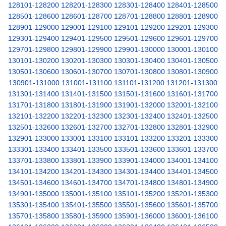
128101-128200
128201-128300
128301-128400
128401-128500
128501-128600
128601-128700
128701-128800
128801-128900
128901-129000
129001-129100
129101-129200
129201-129300
129301-129400
129401-129500
129501-129600
129601-129700
129701-129800
129801-129900
129901-130000
130001-130100
130101-130200
130201-130300
130301-130400
130401-130500
130501-130600
130601-130700
130701-130800
130801-130900
130901-131000
131001-131100
131101-131200
131201-131300
131301-131400
131401-131500
131501-131600
131601-131700
131701-131800
131801-131900
131901-132000
132001-132100
132101-132200
132201-132300
132301-132400
132401-132500
132501-132600
132601-132700
132701-132800
132801-132900
132901-133000
133001-133100
133101-133200
133201-133300
133301-133400
133401-133500
133501-133600
133601-133700
133701-133800
133801-133900
133901-134000
134001-134100
134101-134200
134201-134300
134301-134400
134401-134500
134501-134600
134601-134700
134701-134800
134801-134900
134901-135000
135001-135100
135101-135200
135201-135300
135301-135400
135401-135500
135501-135600
135601-135700
135701-135800
135801-135900
135901-136000
136001-136100