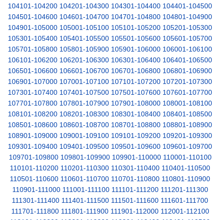
104101-104200
104201-104300
104301-104400
104401-104500
104501-104600
104601-104700
104701-104800
104801-104900
104901-105000
105001-105100
105101-105200
105201-105300
105301-105400
105401-105500
105501-105600
105601-105700
105701-105800
105801-105900
105901-106000
106001-106100
106101-106200
106201-106300
106301-106400
106401-106500
106501-106600
106601-106700
106701-106800
106801-106900
106901-107000
107001-107100
107101-107200
107201-107300
107301-107400
107401-107500
107501-107600
107601-107700
107701-107800
107801-107900
107901-108000
108001-108100
108101-108200
108201-108300
108301-108400
108401-108500
108501-108600
108601-108700
108701-108800
108801-108900
108901-109000
109001-109100
109101-109200
109201-109300
109301-109400
109401-109500
109501-109600
109601-109700
109701-109800
109801-109900
109901-110000
110001-110100
110101-110200
110201-110300
110301-110400
110401-110500
110501-110600
110601-110700
110701-110800
110801-110900
110901-111000
111001-111100
111101-111200
111201-111300
111301-111400
111401-111500
111501-111600
111601-111700
111701-111800
111801-111900
111901-112000
112001-112100