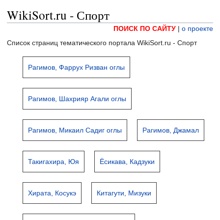
WikiSort.ru - Спорт
ПОИСК ПО САЙТУ
|
о проекте
Список страниц тематического портала WikiSort.ru - Спорт
Рагимов, Фаррух Ризван оглы
Рагимов, Шахрияр Агали оглы
Рагимов, Микаил Садиг оглы
Рагимов, Джамал
Такигахира, Юя
Ёсикава, Кадзуки
Хирата, Косукэ
Китагути, Мизуки