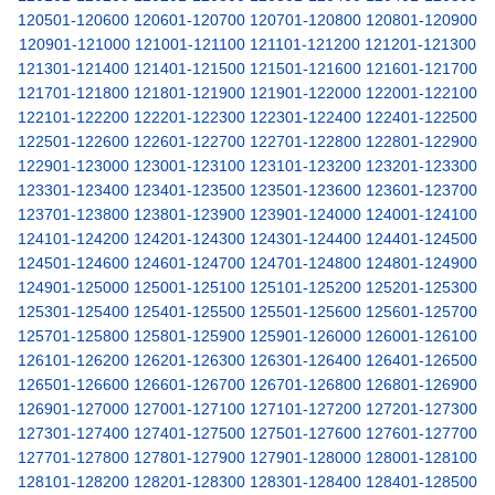
120501-120600
120601-120700
120701-120800
120801-120900
120901-121000
121001-121100
121101-121200
121201-121300
121301-121400
121401-121500
121501-121600
121601-121700
121701-121800
121801-121900
121901-122000
122001-122100
122101-122200
122201-122300
122301-122400
122401-122500
122501-122600
122601-122700
122701-122800
122801-122900
122901-123000
123001-123100
123101-123200
123201-123300
123301-123400
123401-123500
123501-123600
123601-123700
123701-123800
123801-123900
123901-124000
124001-124100
124101-124200
124201-124300
124301-124400
124401-124500
124501-124600
124601-124700
124701-124800
124801-124900
124901-125000
125001-125100
125101-125200
125201-125300
125301-125400
125401-125500
125501-125600
125601-125700
125701-125800
125801-125900
125901-126000
126001-126100
126101-126200
126201-126300
126301-126400
126401-126500
126501-126600
126601-126700
126701-126800
126801-126900
126901-127000
127001-127100
127101-127200
127201-127300
127301-127400
127401-127500
127501-127600
127601-127700
127701-127800
127801-127900
127901-128000
128001-128100
128101-128200
128201-128300
128301-128400
128401-128500