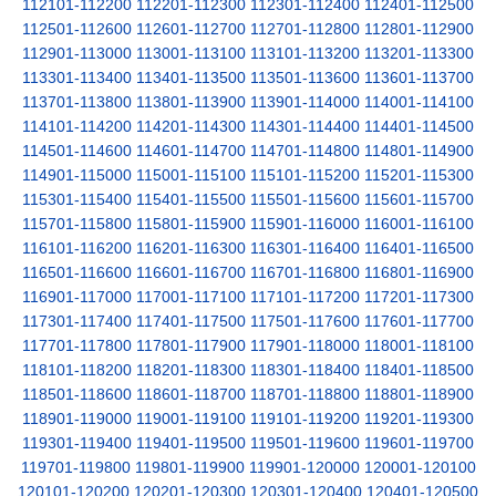
112101-112200
112201-112300
112301-112400
112401-112500
112501-112600
112601-112700
112701-112800
112801-112900
112901-113000
113001-113100
113101-113200
113201-113300
113301-113400
113401-113500
113501-113600
113601-113700
113701-113800
113801-113900
113901-114000
114001-114100
114101-114200
114201-114300
114301-114400
114401-114500
114501-114600
114601-114700
114701-114800
114801-114900
114901-115000
115001-115100
115101-115200
115201-115300
115301-115400
115401-115500
115501-115600
115601-115700
115701-115800
115801-115900
115901-116000
116001-116100
116101-116200
116201-116300
116301-116400
116401-116500
116501-116600
116601-116700
116701-116800
116801-116900
116901-117000
117001-117100
117101-117200
117201-117300
117301-117400
117401-117500
117501-117600
117601-117700
117701-117800
117801-117900
117901-118000
118001-118100
118101-118200
118201-118300
118301-118400
118401-118500
118501-118600
118601-118700
118701-118800
118801-118900
118901-119000
119001-119100
119101-119200
119201-119300
119301-119400
119401-119500
119501-119600
119601-119700
119701-119800
119801-119900
119901-120000
120001-120100
120101-120200
120201-120300
120301-120400
120401-120500