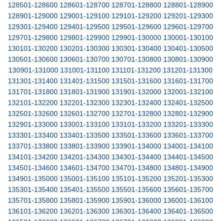
128501-128600
128601-128700
128701-128800
128801-128900
128901-129000
129001-129100
129101-129200
129201-129300
129301-129400
129401-129500
129501-129600
129601-129700
129701-129800
129801-129900
129901-130000
130001-130100
130101-130200
130201-130300
130301-130400
130401-130500
130501-130600
130601-130700
130701-130800
130801-130900
130901-131000
131001-131100
131101-131200
131201-131300
131301-131400
131401-131500
131501-131600
131601-131700
131701-131800
131801-131900
131901-132000
132001-132100
132101-132200
132201-132300
132301-132400
132401-132500
132501-132600
132601-132700
132701-132800
132801-132900
132901-133000
133001-133100
133101-133200
133201-133300
133301-133400
133401-133500
133501-133600
133601-133700
133701-133800
133801-133900
133901-134000
134001-134100
134101-134200
134201-134300
134301-134400
134401-134500
134501-134600
134601-134700
134701-134800
134801-134900
134901-135000
135001-135100
135101-135200
135201-135300
135301-135400
135401-135500
135501-135600
135601-135700
135701-135800
135801-135900
135901-136000
136001-136100
136101-136200
136201-136300
136301-136400
136401-136500