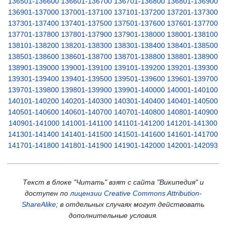
136501-136600
136601-136700
136701-136800
136801-136900
136901-137000
137001-137100
137101-137200
137201-137300
137301-137400
137401-137500
137501-137600
137601-137700
137701-137800
137801-137900
137901-138000
138001-138100
138101-138200
138201-138300
138301-138400
138401-138500
138501-138600
138601-138700
138701-138800
138801-138900
138901-139000
139001-139100
139101-139200
139201-139300
139301-139400
139401-139500
139501-139600
139601-139700
139701-139800
139801-139900
139901-140000
140001-140100
140101-140200
140201-140300
140301-140400
140401-140500
140501-140600
140601-140700
140701-140800
140801-140900
140901-141000
141001-141100
141101-141200
141201-141300
141301-141400
141401-141500
141501-141600
141601-141700
141701-141800
141801-141900
141901-142000
142001-142093
Текст в блоке "Читать" взят с сайта "Википедия" и
доступен по
лицензии Creative Commons Attribution-
ShareAlike
; в отдельных случаях могут действовать
дополнительные условия.