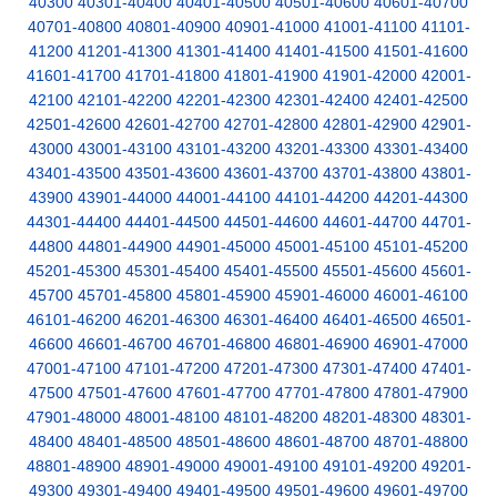
40300
40301-40400
40401-40500
40501-40600
40601-40700
40701-40800
40801-40900
40901-41000
41001-41100
41101-
41200
41201-41300
41301-41400
41401-41500
41501-41600
41601-41700
41701-41800
41801-41900
41901-42000
42001-
42100
42101-42200
42201-42300
42301-42400
42401-42500
42501-42600
42601-42700
42701-42800
42801-42900
42901-
43000
43001-43100
43101-43200
43201-43300
43301-43400
43401-43500
43501-43600
43601-43700
43701-43800
43801-
43900
43901-44000
44001-44100
44101-44200
44201-44300
44301-44400
44401-44500
44501-44600
44601-44700
44701-
44800
44801-44900
44901-45000
45001-45100
45101-45200
45201-45300
45301-45400
45401-45500
45501-45600
45601-
45700
45701-45800
45801-45900
45901-46000
46001-46100
46101-46200
46201-46300
46301-46400
46401-46500
46501-
46600
46601-46700
46701-46800
46801-46900
46901-47000
47001-47100
47101-47200
47201-47300
47301-47400
47401-
47500
47501-47600
47601-47700
47701-47800
47801-47900
47901-48000
48001-48100
48101-48200
48201-48300
48301-
48400
48401-48500
48501-48600
48601-48700
48701-48800
48801-48900
48901-49000
49001-49100
49101-49200
49201-
49300
49301-49400
49401-49500
49501-49600
49601-49700