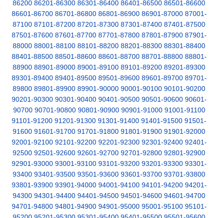
86200
86201-86300
86301-86400
86401-86500
86501-86600
86601-86700
86701-86800
86801-86900
86901-87000
87001-
87100
87101-87200
87201-87300
87301-87400
87401-87500
87501-87600
87601-87700
87701-87800
87801-87900
87901-
88000
88001-88100
88101-88200
88201-88300
88301-88400
88401-88500
88501-88600
88601-88700
88701-88800
88801-
88900
88901-89000
89001-89100
89101-89200
89201-89300
89301-89400
89401-89500
89501-89600
89601-89700
89701-
89800
89801-89900
89901-90000
90001-90100
90101-90200
90201-90300
90301-90400
90401-90500
90501-90600
90601-
90700
90701-90800
90801-90900
90901-91000
91001-91100
91101-91200
91201-91300
91301-91400
91401-91500
91501-
91600
91601-91700
91701-91800
91801-91900
91901-92000
92001-92100
92101-92200
92201-92300
92301-92400
92401-
92500
92501-92600
92601-92700
92701-92800
92801-92900
92901-93000
93001-93100
93101-93200
93201-93300
93301-
93400
93401-93500
93501-93600
93601-93700
93701-93800
93801-93900
93901-94000
94001-94100
94101-94200
94201-
94300
94301-94400
94401-94500
94501-94600
94601-94700
94701-94800
94801-94900
94901-95000
95001-95100
95101-
95200
95201-95300
95301-95400
95401-95500
95501-95600