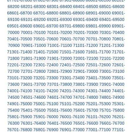
67701-67800
67801-67900
67901-68000
68001-68100
68101-
68200
68201-68300
68301-68400
68401-68500
68501-68600
68601-68700
68701-68800
68801-68900
68901-69000
69001-
69100
69101-69200
69201-69300
69301-69400
69401-69500
69501-69600
69601-69700
69701-69800
69801-69900
69901-
70000
70001-70100
70101-70200
70201-70300
70301-70400
70401-70500
70501-70600
70601-70700
70701-70800
70801-
70900
70901-71000
71001-71100
71101-71200
71201-71300
71301-71400
71401-71500
71501-71600
71601-71700
71701-
71800
71801-71900
71901-72000
72001-72100
72101-72200
72201-72300
72301-72400
72401-72500
72501-72600
72601-
72700
72701-72800
72801-72900
72901-73000
73001-73100
73101-73200
73201-73300
73301-73400
73401-73500
73501-
73600
73601-73700
73701-73800
73801-73900
73901-74000
74001-74100
74101-74200
74201-74300
74301-74400
74401-
74500
74501-74600
74601-74700
74701-74800
74801-74900
74901-75000
75001-75100
75101-75200
75201-75300
75301-
75400
75401-75500
75501-75600
75601-75700
75701-75800
75801-75900
75901-76000
76001-76100
76101-76200
76201-
76300
76301-76400
76401-76500
76501-76600
76601-76700
76701-76800
76801-76900
76901-77000
77001-77100
77101-