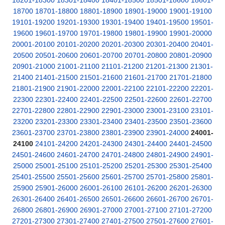
18201-18300
18301-18400
18401-18500
18501-18600
18601-
18700
18701-18800
18801-18900
18901-19000
19001-19100
19101-19200
19201-19300
19301-19400
19401-19500
19501-
19600
19601-19700
19701-19800
19801-19900
19901-20000
20001-20100
20101-20200
20201-20300
20301-20400
20401-
20500
20501-20600
20601-20700
20701-20800
20801-20900
20901-21000
21001-21100
21101-21200
21201-21300
21301-
21400
21401-21500
21501-21600
21601-21700
21701-21800
21801-21900
21901-22000
22001-22100
22101-22200
22201-
22300
22301-22400
22401-22500
22501-22600
22601-22700
22701-22800
22801-22900
22901-23000
23001-23100
23101-
23200
23201-23300
23301-23400
23401-23500
23501-23600
23601-23700
23701-23800
23801-23900
23901-24000
24001-
24100
24101-24200
24201-24300
24301-24400
24401-24500
24501-24600
24601-24700
24701-24800
24801-24900
24901-
25000
25001-25100
25101-25200
25201-25300
25301-25400
25401-25500
25501-25600
25601-25700
25701-25800
25801-
25900
25901-26000
26001-26100
26101-26200
26201-26300
26301-26400
26401-26500
26501-26600
26601-26700
26701-
26800
26801-26900
26901-27000
27001-27100
27101-27200
27201-27300
27301-27400
27401-27500
27501-27600
27601-