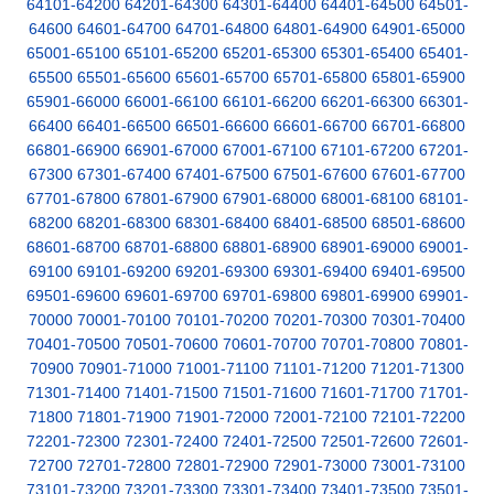
64101-64200
64201-64300
64301-64400
64401-64500
64501-
64600
64601-64700
64701-64800
64801-64900
64901-65000
65001-65100
65101-65200
65201-65300
65301-65400
65401-
65500
65501-65600
65601-65700
65701-65800
65801-65900
65901-66000
66001-66100
66101-66200
66201-66300
66301-
66400
66401-66500
66501-66600
66601-66700
66701-66800
66801-66900
66901-67000
67001-67100
67101-67200
67201-
67300
67301-67400
67401-67500
67501-67600
67601-67700
67701-67800
67801-67900
67901-68000
68001-68100
68101-
68200
68201-68300
68301-68400
68401-68500
68501-68600
68601-68700
68701-68800
68801-68900
68901-69000
69001-
69100
69101-69200
69201-69300
69301-69400
69401-69500
69501-69600
69601-69700
69701-69800
69801-69900
69901-
70000
70001-70100
70101-70200
70201-70300
70301-70400
70401-70500
70501-70600
70601-70700
70701-70800
70801-
70900
70901-71000
71001-71100
71101-71200
71201-71300
71301-71400
71401-71500
71501-71600
71601-71700
71701-
71800
71801-71900
71901-72000
72001-72100
72101-72200
72201-72300
72301-72400
72401-72500
72501-72600
72601-
72700
72701-72800
72801-72900
72901-73000
73001-73100
73101-73200
73201-73300
73301-73400
73401-73500
73501-