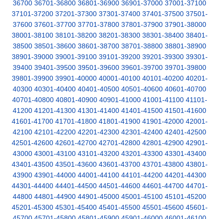
36700
36701-36800
36801-36900
36901-37000
37001-37100
37101-37200
37201-37300
37301-37400
37401-37500
37501-
37600
37601-37700
37701-37800
37801-37900
37901-38000
38001-38100
38101-38200
38201-38300
38301-38400
38401-
38500
38501-38600
38601-38700
38701-38800
38801-38900
38901-39000
39001-39100
39101-39200
39201-39300
39301-
39400
39401-39500
39501-39600
39601-39700
39701-39800
39801-39900
39901-40000
40001-40100
40101-40200
40201-
40300
40301-40400
40401-40500
40501-40600
40601-40700
40701-40800
40801-40900
40901-41000
41001-41100
41101-
41200
41201-41300
41301-41400
41401-41500
41501-41600
41601-41700
41701-41800
41801-41900
41901-42000
42001-
42100
42101-42200
42201-42300
42301-42400
42401-42500
42501-42600
42601-42700
42701-42800
42801-42900
42901-
43000
43001-43100
43101-43200
43201-43300
43301-43400
43401-43500
43501-43600
43601-43700
43701-43800
43801-
43900
43901-44000
44001-44100
44101-44200
44201-44300
44301-44400
44401-44500
44501-44600
44601-44700
44701-
44800
44801-44900
44901-45000
45001-45100
45101-45200
45201-45300
45301-45400
45401-45500
45501-45600
45601-
45700
45701-45800
45801-45900
45901-46000
46001-46100