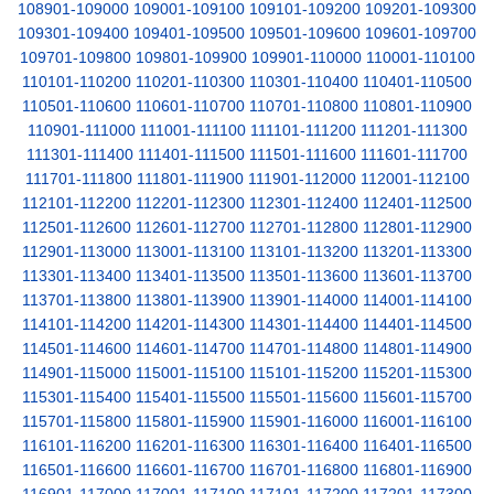
108901-109000
109001-109100
109101-109200
109201-109300
109301-109400
109401-109500
109501-109600
109601-109700
109701-109800
109801-109900
109901-110000
110001-110100
110101-110200
110201-110300
110301-110400
110401-110500
110501-110600
110601-110700
110701-110800
110801-110900
110901-111000
111001-111100
111101-111200
111201-111300
111301-111400
111401-111500
111501-111600
111601-111700
111701-111800
111801-111900
111901-112000
112001-112100
112101-112200
112201-112300
112301-112400
112401-112500
112501-112600
112601-112700
112701-112800
112801-112900
112901-113000
113001-113100
113101-113200
113201-113300
113301-113400
113401-113500
113501-113600
113601-113700
113701-113800
113801-113900
113901-114000
114001-114100
114101-114200
114201-114300
114301-114400
114401-114500
114501-114600
114601-114700
114701-114800
114801-114900
114901-115000
115001-115100
115101-115200
115201-115300
115301-115400
115401-115500
115501-115600
115601-115700
115701-115800
115801-115900
115901-116000
116001-116100
116101-116200
116201-116300
116301-116400
116401-116500
116501-116600
116601-116700
116701-116800
116801-116900