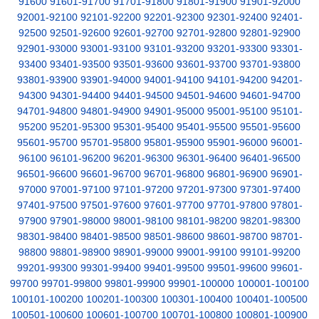
91600
91601-91700
91701-91800
91801-91900
91901-92000
92001-92100
92101-92200
92201-92300
92301-92400
92401-
92500
92501-92600
92601-92700
92701-92800
92801-92900
92901-93000
93001-93100
93101-93200
93201-93300
93301-
93400
93401-93500
93501-93600
93601-93700
93701-93800
93801-93900
93901-94000
94001-94100
94101-94200
94201-
94300
94301-94400
94401-94500
94501-94600
94601-94700
94701-94800
94801-94900
94901-95000
95001-95100
95101-
95200
95201-95300
95301-95400
95401-95500
95501-95600
95601-95700
95701-95800
95801-95900
95901-96000
96001-
96100
96101-96200
96201-96300
96301-96400
96401-96500
96501-96600
96601-96700
96701-96800
96801-96900
96901-
97000
97001-97100
97101-97200
97201-97300
97301-97400
97401-97500
97501-97600
97601-97700
97701-97800
97801-
97900
97901-98000
98001-98100
98101-98200
98201-98300
98301-98400
98401-98500
98501-98600
98601-98700
98701-
98800
98801-98900
98901-99000
99001-99100
99101-99200
99201-99300
99301-99400
99401-99500
99501-99600
99601-
99700
99701-99800
99801-99900
99901-100000
100001-100100
100101-100200
100201-100300
100301-100400
100401-100500
100501-100600
100601-100700
100701-100800
100801-100900