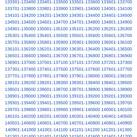
133301-133400
133401-133500
133501-133600
133601-133700
133701-133800
133801-133900
133901-134000
134001-134100
134101-134200
134201-134300
134301-134400
134401-134500
134501-134600
134601-134700
134701-134800
134801-134900
134901-135000
135001-135100
135101-135200
135201-135300
135301-135400
135401-135500
135501-135600
135601-135700
135701-135800
135801-135900
135901-136000
136001-136100
136101-136200
136201-136300
136301-136400
136401-136500
136501-136600
136601-136700
136701-136800
136801-136900
136901-137000
137001-137100
137101-137200
137201-137300
137301-137400
137401-137500
137501-137600
137601-137700
137701-137800
137801-137900
137901-138000
138001-138100
138101-138200
138201-138300
138301-138400
138401-138500
138501-138600
138601-138700
138701-138800
138801-138900
138901-139000
139001-139100
139101-139200
139201-139300
139301-139400
139401-139500
139501-139600
139601-139700
139701-139800
139801-139900
139901-140000
140001-140100
140101-140200
140201-140300
140301-140400
140401-140500
140501-140600
140601-140700
140701-140800
140801-140900
140901-141000
141001-141100
141101-141200
141201-141300
141301-141400
141401-141500
141501-141600
141601-141700