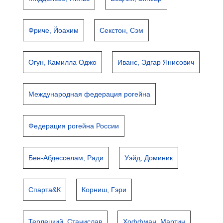
Фриче, Йоахим
Секстон, Сэм
Огун, Камилла Оджо
Иванс, Эдгар Янисович
Международная федерация рогейна
Федерация рогейна России
Бен-Абдесселам, Ради
Уэйд, Доминик
Спарта&К
Корниш, Гэри
Терлецкий, Станислав
Хоффман, Мартин