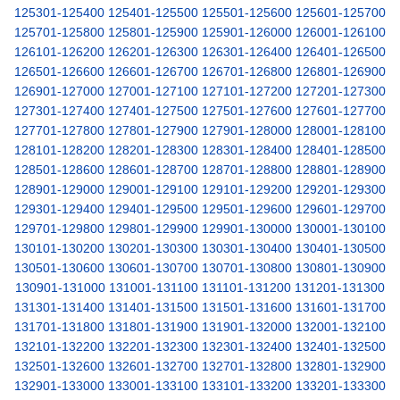
125301-125400
125401-125500
125501-125600
125601-125700
125701-125800
125801-125900
125901-126000
126001-126100
126101-126200
126201-126300
126301-126400
126401-126500
126501-126600
126601-126700
126701-126800
126801-126900
126901-127000
127001-127100
127101-127200
127201-127300
127301-127400
127401-127500
127501-127600
127601-127700
127701-127800
127801-127900
127901-128000
128001-128100
128101-128200
128201-128300
128301-128400
128401-128500
128501-128600
128601-128700
128701-128800
128801-128900
128901-129000
129001-129100
129101-129200
129201-129300
129301-129400
129401-129500
129501-129600
129601-129700
129701-129800
129801-129900
129901-130000
130001-130100
130101-130200
130201-130300
130301-130400
130401-130500
130501-130600
130601-130700
130701-130800
130801-130900
130901-131000
131001-131100
131101-131200
131201-131300
131301-131400
131401-131500
131501-131600
131601-131700
131701-131800
131801-131900
131901-132000
132001-132100
132101-132200
132201-132300
132301-132400
132401-132500
132501-132600
132601-132700
132701-132800
132801-132900
132901-133000
133001-133100
133101-133200
133201-133300