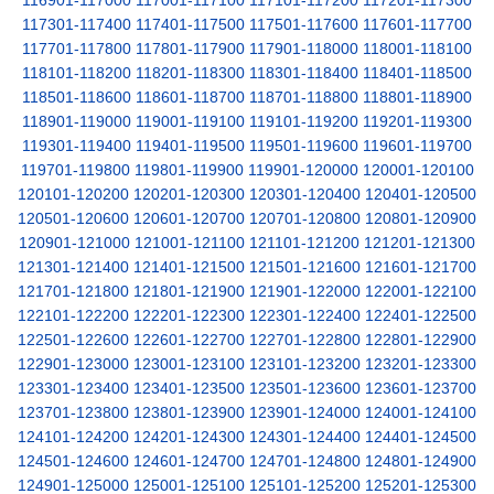
116901-117000
117001-117100
117101-117200
117201-117300
117301-117400
117401-117500
117501-117600
117601-117700
117701-117800
117801-117900
117901-118000
118001-118100
118101-118200
118201-118300
118301-118400
118401-118500
118501-118600
118601-118700
118701-118800
118801-118900
118901-119000
119001-119100
119101-119200
119201-119300
119301-119400
119401-119500
119501-119600
119601-119700
119701-119800
119801-119900
119901-120000
120001-120100
120101-120200
120201-120300
120301-120400
120401-120500
120501-120600
120601-120700
120701-120800
120801-120900
120901-121000
121001-121100
121101-121200
121201-121300
121301-121400
121401-121500
121501-121600
121601-121700
121701-121800
121801-121900
121901-122000
122001-122100
122101-122200
122201-122300
122301-122400
122401-122500
122501-122600
122601-122700
122701-122800
122801-122900
122901-123000
123001-123100
123101-123200
123201-123300
123301-123400
123401-123500
123501-123600
123601-123700
123701-123800
123801-123900
123901-124000
124001-124100
124101-124200
124201-124300
124301-124400
124401-124500
124501-124600
124601-124700
124701-124800
124801-124900
124901-125000
125001-125100
125101-125200
125201-125300