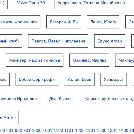
ст)
Volvo Open 70
Андрюшина, Татьяна Михайловна
имчик, Францишек
Лазарский, Ян
Ланге, Юзеф
Ст
ный клуб)
Павлов, Павел Николаевич
Бруно Агиар
Макивер, Чарльз Рональд
Макивер, Чарльз
Маклау
ймс
Бобби Орр Трофи
Уилан, Дейв
Уэйкхерст
тадионов Ирландии
Дуа, Квадво
Список футбольных ста
я Атомс
800
801-900
901-1000
1001-1100
1101-1200
1201-1300
1301-1400
1