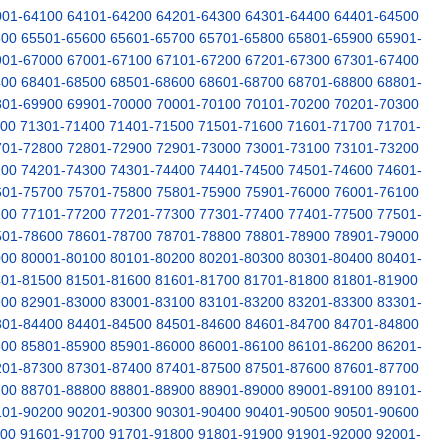
001-64100
64101-64200
64201-64300
64301-64400
64401-64500
500
65501-65600
65601-65700
65701-65800
65801-65900
65901-
901-67000
67001-67100
67101-67200
67201-67300
67301-67400
400
68401-68500
68501-68600
68601-68700
68701-68800
68801-
801-69900
69901-70000
70001-70100
70101-70200
70201-70300
300
71301-71400
71401-71500
71501-71600
71601-71700
71701-
701-72800
72801-72900
72901-73000
73001-73100
73101-73200
200
74201-74300
74301-74400
74401-74500
74501-74600
74601-
601-75700
75701-75800
75801-75900
75901-76000
76001-76100
100
77101-77200
77201-77300
77301-77400
77401-77500
77501-
501-78600
78601-78700
78701-78800
78801-78900
78901-79000
000
80001-80100
80101-80200
80201-80300
80301-80400
80401-
401-81500
81501-81600
81601-81700
81701-81800
81801-81900
900
82901-83000
83001-83100
83101-83200
83201-83300
83301-
301-84400
84401-84500
84501-84600
84601-84700
84701-84800
800
85801-85900
85901-86000
86001-86100
86101-86200
86201-
201-87300
87301-87400
87401-87500
87501-87600
87601-87700
700
88701-88800
88801-88900
88901-89000
89001-89100
89101-
101-90200
90201-90300
90301-90400
90401-90500
90501-90600
600
91601-91700
91701-91800
91801-91900
91901-92000
92001-