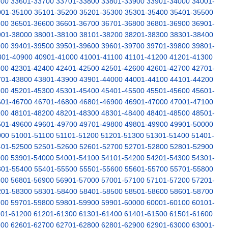
600
33601-33700
33701-33800
33801-33900
33901-34000
34001-
001-35100
35101-35200
35201-35300
35301-35400
35401-35500
500
36501-36600
36601-36700
36701-36800
36801-36900
36901-
901-38000
38001-38100
38101-38200
38201-38300
38301-38400
400
39401-39500
39501-39600
39601-39700
39701-39800
39801-
801-40900
40901-41000
41001-41100
41101-41200
41201-41300
300
42301-42400
42401-42500
42501-42600
42601-42700
42701-
701-43800
43801-43900
43901-44000
44001-44100
44101-44200
200
45201-45300
45301-45400
45401-45500
45501-45600
45601-
601-46700
46701-46800
46801-46900
46901-47000
47001-47100
100
48101-48200
48201-48300
48301-48400
48401-48500
48501-
501-49600
49601-49700
49701-49800
49801-49900
49901-50000
000
51001-51100
51101-51200
51201-51300
51301-51400
51401-
401-52500
52501-52600
52601-52700
52701-52800
52801-52900
900
53901-54000
54001-54100
54101-54200
54201-54300
54301-
301-55400
55401-55500
55501-55600
55601-55700
55701-55800
800
56801-56900
56901-57000
57001-57100
57101-57200
57201-
201-58300
58301-58400
58401-58500
58501-58600
58601-58700
700
59701-59800
59801-59900
59901-60000
60001-60100
60101-
101-61200
61201-61300
61301-61400
61401-61500
61501-61600
600
62601-62700
62701-62800
62801-62900
62901-63000
63001-