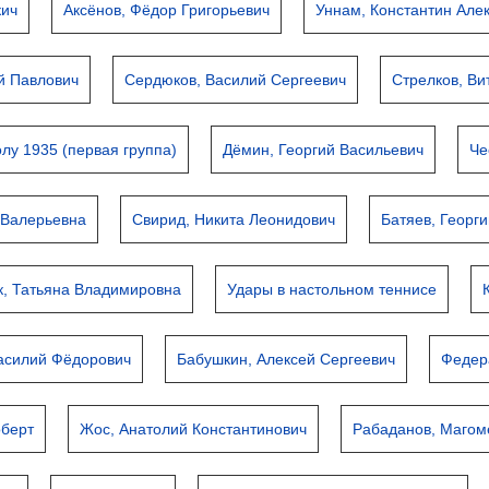
кич
Аксёнов, Фёдор Григорьевич
Уннам, Константин Але
й Павлович
Сердюков, Василий Сергеевич
Стрелков, Ви
у 1935 (первая группа)
Дёмин, Георгий Васильевич
Че
 Валерьевна
Свирид, Никита Леонидович
Батяев, Георг
к, Татьяна Владимировна
Удары в настольном теннисе
асилий Фёдорович
Бабушкин, Алексей Сергеевич
Федер
оберт
Жос, Анатолий Константинович
Рабаданов, Магом