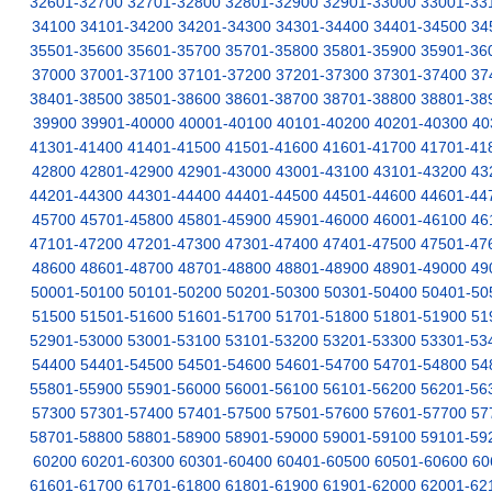
32601-32700
32701-32800
32801-32900
32901-33000
33001-33
34100
34101-34200
34201-34300
34301-34400
34401-34500
34
35501-35600
35601-35700
35701-35800
35801-35900
35901-36
37000
37001-37100
37101-37200
37201-37300
37301-37400
37
38401-38500
38501-38600
38601-38700
38701-38800
38801-38
39900
39901-40000
40001-40100
40101-40200
40201-40300
40
41301-41400
41401-41500
41501-41600
41601-41700
41701-41
42800
42801-42900
42901-43000
43001-43100
43101-43200
43
44201-44300
44301-44400
44401-44500
44501-44600
44601-44
45700
45701-45800
45801-45900
45901-46000
46001-46100
46
47101-47200
47201-47300
47301-47400
47401-47500
47501-47
48600
48601-48700
48701-48800
48801-48900
48901-49000
49
50001-50100
50101-50200
50201-50300
50301-50400
50401-50
51500
51501-51600
51601-51700
51701-51800
51801-51900
51
52901-53000
53001-53100
53101-53200
53201-53300
53301-53
54400
54401-54500
54501-54600
54601-54700
54701-54800
54
55801-55900
55901-56000
56001-56100
56101-56200
56201-56
57300
57301-57400
57401-57500
57501-57600
57601-57700
57
58701-58800
58801-58900
58901-59000
59001-59100
59101-59
60200
60201-60300
60301-60400
60401-60500
60501-60600
60
61601-61700
61701-61800
61801-61900
61901-62000
62001-62