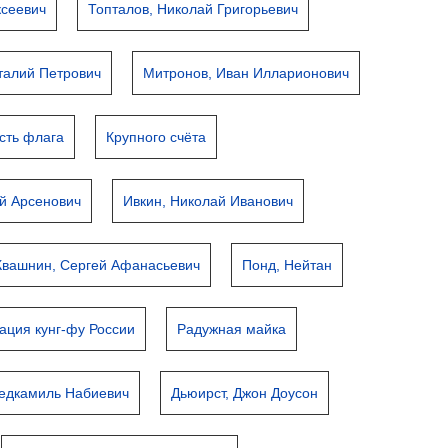
ксеевич
Топталов, Николай Григорьевич
талий Петрович
Митронов, Иван Илларионович
сть флага
Крупного счёта
ий Арсенович
Ивкин, Николай Иванович
Квашнин, Сергей Афанасьевич
Понд, Нейтан
ация кунг-фу России
Радужная майка
едкамиль Набиевич
Дьюирст, Джон Доусон