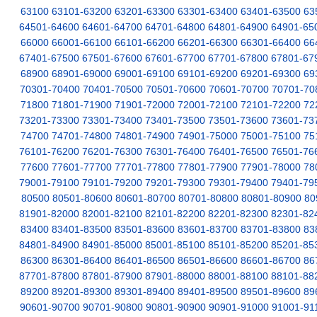
63100
63101-63200
63201-63300
63301-63400
63401-63500
63
64501-64600
64601-64700
64701-64800
64801-64900
64901-65
66000
66001-66100
66101-66200
66201-66300
66301-66400
66
67401-67500
67501-67600
67601-67700
67701-67800
67801-67
68900
68901-69000
69001-69100
69101-69200
69201-69300
69
70301-70400
70401-70500
70501-70600
70601-70700
70701-70
71800
71801-71900
71901-72000
72001-72100
72101-72200
72
73201-73300
73301-73400
73401-73500
73501-73600
73601-73
74700
74701-74800
74801-74900
74901-75000
75001-75100
75
76101-76200
76201-76300
76301-76400
76401-76500
76501-76
77600
77601-77700
77701-77800
77801-77900
77901-78000
78
79001-79100
79101-79200
79201-79300
79301-79400
79401-79
80500
80501-80600
80601-80700
80701-80800
80801-80900
80
81901-82000
82001-82100
82101-82200
82201-82300
82301-82
83400
83401-83500
83501-83600
83601-83700
83701-83800
83
84801-84900
84901-85000
85001-85100
85101-85200
85201-85
86300
86301-86400
86401-86500
86501-86600
86601-86700
86
87701-87800
87801-87900
87901-88000
88001-88100
88101-88
89200
89201-89300
89301-89400
89401-89500
89501-89600
89
90601-90700
90701-90800
90801-90900
90901-91000
91001-91