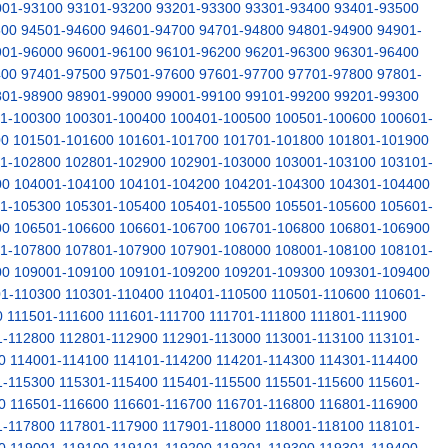
001-93100
93101-93200
93201-93300
93301-93400
93401-93500
500
94501-94600
94601-94700
94701-94800
94801-94900
94901-
901-96000
96001-96100
96101-96200
96201-96300
96301-96400
400
97401-97500
97501-97600
97601-97700
97701-97800
97801-
801-98900
98901-99000
99001-99100
99101-99200
99201-99300
1-100300
100301-100400
100401-100500
100501-100600
100601-
00
101501-101600
101601-101700
101701-101800
101801-101900
1-102800
102801-102900
102901-103000
103001-103100
103101-
00
104001-104100
104101-104200
104201-104300
104301-104400
1-105300
105301-105400
105401-105500
105501-105600
105601-
00
106501-106600
106601-106700
106701-106800
106801-106900
1-107800
107801-107900
107901-108000
108001-108100
108101-
00
109001-109100
109101-109200
109201-109300
109301-109400
1-110300
110301-110400
110401-110500
110501-110600
110601-
0
111501-111600
111601-111700
111701-111800
111801-111900
1-112800
112801-112900
112901-113000
113001-113100
113101-
0
114001-114100
114101-114200
114201-114300
114301-114400
1-115300
115301-115400
115401-115500
115501-115600
115601-
0
116501-116600
116601-116700
116701-116800
116801-116900
1-117800
117801-117900
117901-118000
118001-118100
118101-