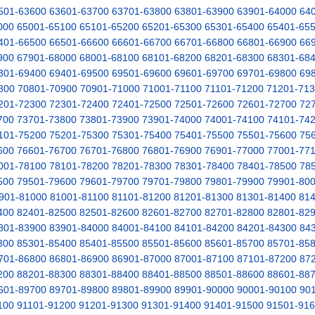
501-63600
63601-63700
63701-63800
63801-63900
63901-64000
64
000
65001-65100
65101-65200
65201-65300
65301-65400
65401-65
401-66500
66501-66600
66601-66700
66701-66800
66801-66900
66
900
67901-68000
68001-68100
68101-68200
68201-68300
68301-68
301-69400
69401-69500
69501-69600
69601-69700
69701-69800
69
800
70801-70900
70901-71000
71001-71100
71101-71200
71201-71
201-72300
72301-72400
72401-72500
72501-72600
72601-72700
72
700
73701-73800
73801-73900
73901-74000
74001-74100
74101-74
101-75200
75201-75300
75301-75400
75401-75500
75501-75600
75
600
76601-76700
76701-76800
76801-76900
76901-77000
77001-77
001-78100
78101-78200
78201-78300
78301-78400
78401-78500
78
500
79501-79600
79601-79700
79701-79800
79801-79900
79901-80
901-81000
81001-81100
81101-81200
81201-81300
81301-81400
81
400
82401-82500
82501-82600
82601-82700
82701-82800
82801-82
801-83900
83901-84000
84001-84100
84101-84200
84201-84300
84
300
85301-85400
85401-85500
85501-85600
85601-85700
85701-85
701-86800
86801-86900
86901-87000
87001-87100
87101-87200
87
200
88201-88300
88301-88400
88401-88500
88501-88600
88601-88
601-89700
89701-89800
89801-89900
89901-90000
90001-90100
90
100
91101-91200
91201-91300
91301-91400
91401-91500
91501-91