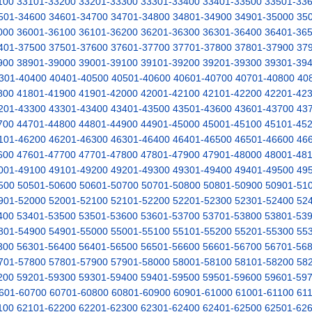
100
33101-33200
33201-33300
33301-33400
33401-33500
33501-33
501-34600
34601-34700
34701-34800
34801-34900
34901-35000
35
000
36001-36100
36101-36200
36201-36300
36301-36400
36401-36
401-37500
37501-37600
37601-37700
37701-37800
37801-37900
37
900
38901-39000
39001-39100
39101-39200
39201-39300
39301-39
301-40400
40401-40500
40501-40600
40601-40700
40701-40800
40
800
41801-41900
41901-42000
42001-42100
42101-42200
42201-42
201-43300
43301-43400
43401-43500
43501-43600
43601-43700
43
700
44701-44800
44801-44900
44901-45000
45001-45100
45101-45
101-46200
46201-46300
46301-46400
46401-46500
46501-46600
46
600
47601-47700
47701-47800
47801-47900
47901-48000
48001-48
001-49100
49101-49200
49201-49300
49301-49400
49401-49500
49
500
50501-50600
50601-50700
50701-50800
50801-50900
50901-51
901-52000
52001-52100
52101-52200
52201-52300
52301-52400
52
400
53401-53500
53501-53600
53601-53700
53701-53800
53801-53
801-54900
54901-55000
55001-55100
55101-55200
55201-55300
55
300
56301-56400
56401-56500
56501-56600
56601-56700
56701-56
701-57800
57801-57900
57901-58000
58001-58100
58101-58200
58
200
59201-59300
59301-59400
59401-59500
59501-59600
59601-59
601-60700
60701-60800
60801-60900
60901-61000
61001-61100
61
100
62101-62200
62201-62300
62301-62400
62401-62500
62501-62