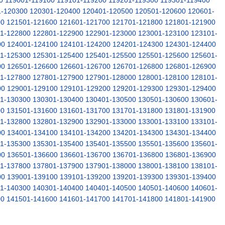
0
119001-119100
119101-119200
119201-119300
119301-119400
1-120300
120301-120400
120401-120500
120501-120600
120601-
00
121501-121600
121601-121700
121701-121800
121801-121900
1-122800
122801-122900
122901-123000
123001-123100
123101-
00
124001-124100
124101-124200
124201-124300
124301-124400
1-125300
125301-125400
125401-125500
125501-125600
125601-
00
126501-126600
126601-126700
126701-126800
126801-126900
1-127800
127801-127900
127901-128000
128001-128100
128101-
00
129001-129100
129101-129200
129201-129300
129301-129400
1-130300
130301-130400
130401-130500
130501-130600
130601-
00
131501-131600
131601-131700
131701-131800
131801-131900
1-132800
132801-132900
132901-133000
133001-133100
133101-
00
134001-134100
134101-134200
134201-134300
134301-134400
1-135300
135301-135400
135401-135500
135501-135600
135601-
00
136501-136600
136601-136700
136701-136800
136801-136900
1-137800
137801-137900
137901-138000
138001-138100
138101-
00
139001-139100
139101-139200
139201-139300
139301-139400
1-140300
140301-140400
140401-140500
140501-140600
140601-
00
141501-141600
141601-141700
141701-141800
141801-141900