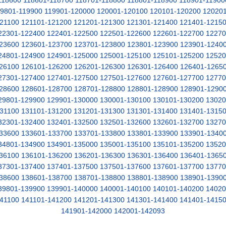
118600
118601-118700
118701-118800
118801-118900
118901-11900
19801-119900
119901-120000
120001-120100
120101-120200
12020
21100
121101-121200
121201-121300
121301-121400
121401-1215
22301-122400
122401-122500
122501-122600
122601-122700
12270
23600
123601-123700
123701-123800
123801-123900
123901-1240
24801-124900
124901-125000
125001-125100
125101-125200
12520
26100
126101-126200
126201-126300
126301-126400
126401-1265
27301-127400
127401-127500
127501-127600
127601-127700
12770
28600
128601-128700
128701-128800
128801-128900
128901-1290
29801-129900
129901-130000
130001-130100
130101-130200
13020
31100
131101-131200
131201-131300
131301-131400
131401-1315
32301-132400
132401-132500
132501-132600
132601-132700
13270
33600
133601-133700
133701-133800
133801-133900
133901-1340
34801-134900
134901-135000
135001-135100
135101-135200
13520
36100
136101-136200
136201-136300
136301-136400
136401-1365
37301-137400
137401-137500
137501-137600
137601-137700
13770
38600
138601-138700
138701-138800
138801-138900
138901-1390
39801-139900
139901-140000
140001-140100
140101-140200
14020
41100
141101-141200
141201-141300
141301-141400
141401-1415
141901-142000
142001-142093