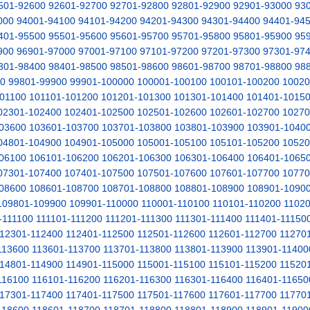
501-92600
92601-92700
92701-92800
92801-92900
92901-93000
93
000
94001-94100
94101-94200
94201-94300
94301-94400
94401-94
401-95500
95501-95600
95601-95700
95701-95800
95801-95900
95
900
96901-97000
97001-97100
97101-97200
97201-97300
97301-97
301-98400
98401-98500
98501-98600
98601-98700
98701-98800
98
00
99801-99900
99901-100000
100001-100100
100101-100200
10020
01100
101101-101200
101201-101300
101301-101400
101401-1015
02301-102400
102401-102500
102501-102600
102601-102700
10270
03600
103601-103700
103701-103800
103801-103900
103901-1040
04801-104900
104901-105000
105001-105100
105101-105200
10520
06100
106101-106200
106201-106300
106301-106400
106401-1065
07301-107400
107401-107500
107501-107600
107601-107700
10770
08600
108601-108700
108701-108800
108801-108900
108901-1090
109801-109900
109901-110000
110001-110100
110101-110200
11020
-111100
111101-111200
111201-111300
111301-111400
111401-11150
12301-112400
112401-112500
112501-112600
112601-112700
11270
113600
113601-113700
113701-113800
113801-113900
113901-11400
14801-114900
114901-115000
115001-115100
115101-115200
11520
116100
116101-116200
116201-116300
116301-116400
116401-11650
17301-117400
117401-117500
117501-117600
117601-117700
11770