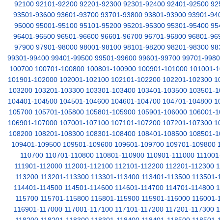
92100
92101-92200
92201-92300
92301-92400
92401-92500
92
93501-93600
93601-93700
93701-93800
93801-93900
93901-94
95000
95001-95100
95101-95200
95201-95300
95301-95400
95
96401-96500
96501-96600
96601-96700
96701-96800
96801-96
97900
97901-98000
98001-98100
98101-98200
98201-98300
98
99301-99400
99401-99500
99501-99600
99601-99700
99701-998
100700
100701-100800
100801-100900
100901-101000
101001-1
101901-102000
102001-102100
102101-102200
102201-102300
1
103200
103201-103300
103301-103400
103401-103500
103501-1
104401-104500
104501-104600
104601-104700
104701-104800
1
105700
105701-105800
105801-105900
105901-106000
106001-1
106901-107000
107001-107100
107101-107200
107201-107300
1
108200
108201-108300
108301-108400
108401-108500
108501-1
109401-109500
109501-109600
109601-109700
109701-109800
110700
110701-110800
110801-110900
110901-111000
111001
111901-112000
112001-112100
112101-112200
112201-112300
1
113200
113201-113300
113301-113400
113401-113500
113501-
114401-114500
114501-114600
114601-114700
114701-114800
1
115700
115701-115800
115801-115900
115901-116000
116001-
116901-117000
117001-117100
117101-117200
117201-117300
1