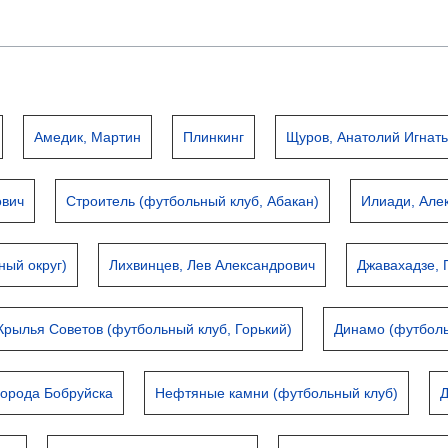
Амедик, Мартин
Плинкинг
Щуров, Анатолий Игнат
ович
Строитель (футбольный клуб, Абакан)
Илиади, Але
ный округ)
Лихвинцев, Лев Александрович
Джавахадзе, 
Крылья Советов (футбольный клуб, Горький)
Динамо (футболь
города Бобруйска
Нефтяные камни (футбольный клуб)
Д