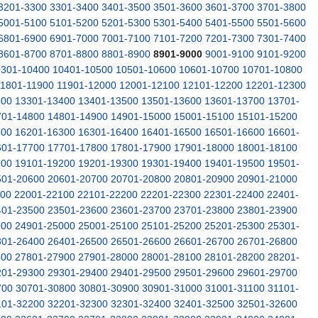
3201-3300
3301-3400
3401-3500
3501-3600
3601-3700
3701-3800
5001-5100
5101-5200
5201-5300
5301-5400
5401-5500
5501-5600
6801-6900
6901-7000
7001-7100
7101-7200
7201-7300
7301-7400
8601-8700
8701-8800
8801-8900
8901-9000
9001-9100
9101-9200
0301-10400
10401-10500
10501-10600
10601-10700
10701-10800
11801-11900
11901-12000
12001-12100
12101-12200
12201-12300
300
13301-13400
13401-13500
13501-13600
13601-13700
13701-
701-14800
14801-14900
14901-15000
15001-15100
15101-15200
200
16201-16300
16301-16400
16401-16500
16501-16600
16601-
601-17700
17701-17800
17801-17900
17901-18000
18001-18100
100
19101-19200
19201-19300
19301-19400
19401-19500
19501-
501-20600
20601-20700
20701-20800
20801-20900
20901-21000
000
22001-22100
22101-22200
22201-22300
22301-22400
22401-
401-23500
23501-23600
23601-23700
23701-23800
23801-23900
900
24901-25000
25001-25100
25101-25200
25201-25300
25301-
301-26400
26401-26500
26501-26600
26601-26700
26701-26800
800
27801-27900
27901-28000
28001-28100
28101-28200
28201-
201-29300
29301-29400
29401-29500
29501-29600
29601-29700
700
30701-30800
30801-30900
30901-31000
31001-31100
31101-
101-32200
32201-32300
32301-32400
32401-32500
32501-32600