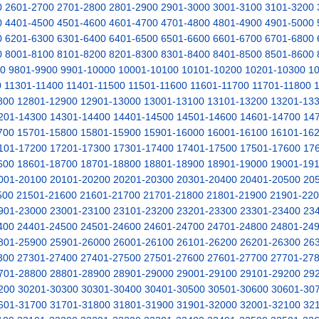
0
2601-2700
2701-2800
2801-2900
2901-3000
3001-3100
3101-3200
0
4401-4500
4501-4600
4601-4700
4701-4800
4801-4900
4901-5000
0
6201-6300
6301-6400
6401-6500
6501-6600
6601-6700
6701-6800
0
8001-8100
8101-8200
8201-8300
8301-8400
8401-8500
8501-8600
00
9801-9900
9901-10000
10001-10100
10101-10200
10201-10300
1
0
11301-11400
11401-11500
11501-11600
11601-11700
11701-11800
800
12801-12900
12901-13000
13001-13100
13101-13200
13201-13
201-14300
14301-14400
14401-14500
14501-14600
14601-14700
14
700
15701-15800
15801-15900
15901-16000
16001-16100
16101-16
101-17200
17201-17300
17301-17400
17401-17500
17501-17600
17
600
18601-18700
18701-18800
18801-18900
18901-19000
19001-19
001-20100
20101-20200
20201-20300
20301-20400
20401-20500
20
500
21501-21600
21601-21700
21701-21800
21801-21900
21901-22
901-23000
23001-23100
23101-23200
23201-23300
23301-23400
23
400
24401-24500
24501-24600
24601-24700
24701-24800
24801-24
801-25900
25901-26000
26001-26100
26101-26200
26201-26300
26
300
27301-27400
27401-27500
27501-27600
27601-27700
27701-27
701-28800
28801-28900
28901-29000
29001-29100
29101-29200
29
200
30201-30300
30301-30400
30401-30500
30501-30600
30601-30
601-31700
31701-31800
31801-31900
31901-32000
32001-32100
32