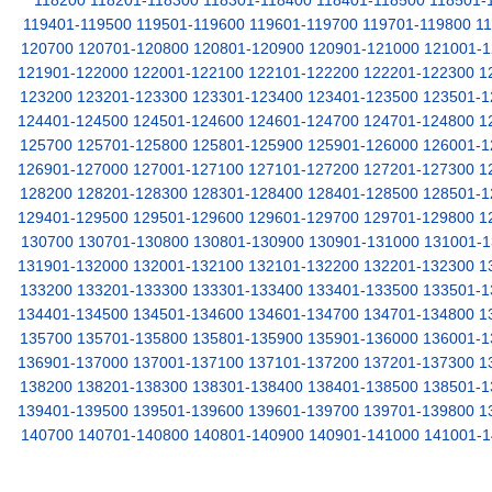
118200
118201-118300
118301-118400
118401-118500
118501-
119401-119500
119501-119600
119601-119700
119701-119800
1
120700
120701-120800
120801-120900
120901-121000
121001-1
121901-122000
122001-122100
122101-122200
122201-122300
1
123200
123201-123300
123301-123400
123401-123500
123501-1
124401-124500
124501-124600
124601-124700
124701-124800
1
125700
125701-125800
125801-125900
125901-126000
126001-1
126901-127000
127001-127100
127101-127200
127201-127300
1
128200
128201-128300
128301-128400
128401-128500
128501-1
129401-129500
129501-129600
129601-129700
129701-129800
1
130700
130701-130800
130801-130900
130901-131000
131001-1
131901-132000
132001-132100
132101-132200
132201-132300
1
133200
133201-133300
133301-133400
133401-133500
133501-1
134401-134500
134501-134600
134601-134700
134701-134800
1
135700
135701-135800
135801-135900
135901-136000
136001-1
136901-137000
137001-137100
137101-137200
137201-137300
1
138200
138201-138300
138301-138400
138401-138500
138501-1
139401-139500
139501-139600
139601-139700
139701-139800
1
140700
140701-140800
140801-140900
140901-141000
141001-1