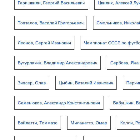
Гаришвили, Георгий Васильевич
Цвилих, Алексей Лу
Топталов, Василий Григорьевич
Смольников, Никола
Леонов, Сергей Иванович
Чемпионат СССР по футбол
Бутурлакин, Владимир Александрович
Сербова, Яна
Зипсер, Олав
Цыбин, Виталий Иванович
Перчи
Семенюков, Александр Константинович
Бабушкин, В
Вайлатти, Томмазо
Миланетто, Омар
Колли, Р