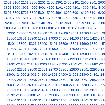
2001-2100
2101-2200
2201-2300
2301-2400
2401-2500
2501-260
3801-3900
3901-4000
4001-4100
4101-4200
4201-4300
4301-440
5601-5700
5701-5800
5801-5900
5901-6000
6001-6100
6101-620
7401-7500
7501-7600
7601-7700
7701-7800
7801-7900
7901-800
9201-9300
9301-9400
9401-9500
9501-9600
9601-9700
9701-98
10801-10900
10901-11000
11001-11100
11101-11200
11201-1130
12301-12400
12401-12500
12501-12600
12601-12700
12701-12
13800
13801-13900
13901-14000
14001-14100
14101-14200
14
15201-15300
15301-15400
15401-15500
15501-15600
15601-15
16700
16701-16800
16801-16900
16901-17000
17001-17100
17
18101-18200
18201-18300
18301-18400
18401-18500
18501-18
19600
19601-19700
19701-19800
19801-19900
19901-20000
20
21001-21100
21101-21200
21201-21300
21301-21400
21401-21
22500
22501-22600
22601-22700
22701-22800
22801-22900
22
23901-24000
24001-24100
24101-24200
24201-24300
24301-24
25400
25401-25500
25501-25600
25601-25700
25701-25800
25
26801-26900
26901-27000
27001-27100
27101-27200
27201-27
28300
28301-28400
28401-28500
28501-28600
28601-28700
28
29701-29800
29801-29900
29901-30000
30001-30100
30101-30
31200
31201-31300
31301-31400
31401-31500
31501-31600
31