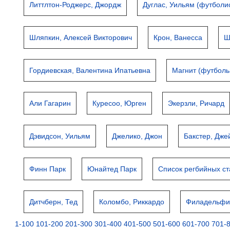
Литтлтон-Роджерс, Джордж
Дуглас, Уильям (футболи
Шляпкин, Алексей Викторович
Крон, Ванесса
Ш
Гордиевская, Валентина Ипатьевна
Магнит (футболь
Али Гагарин
Куресоо, Юрген
Экерзли, Ричард
Дэвидсон, Уильям
Джелико, Джон
Бакстер, Дже
Финн Парк
Юнайтед Парк
Список регбийных с
Дитчберн, Тед
Коломбо, Риккардо
Филадельфи
1-100
101-200
201-300
301-400
401-500
501-600
601-700
701-