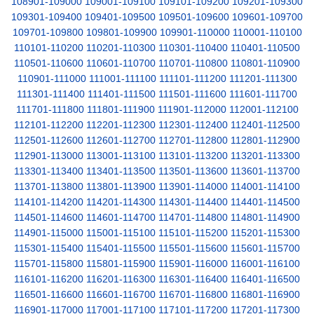
108901-109000
109001-109100
109101-109200
109201-109300
109301-109400
109401-109500
109501-109600
109601-109700
109701-109800
109801-109900
109901-110000
110001-110100
110101-110200
110201-110300
110301-110400
110401-110500
110501-110600
110601-110700
110701-110800
110801-110900
110901-111000
111001-111100
111101-111200
111201-111300
111301-111400
111401-111500
111501-111600
111601-111700
111701-111800
111801-111900
111901-112000
112001-112100
112101-112200
112201-112300
112301-112400
112401-112500
112501-112600
112601-112700
112701-112800
112801-112900
112901-113000
113001-113100
113101-113200
113201-113300
113301-113400
113401-113500
113501-113600
113601-113700
113701-113800
113801-113900
113901-114000
114001-114100
114101-114200
114201-114300
114301-114400
114401-114500
114501-114600
114601-114700
114701-114800
114801-114900
114901-115000
115001-115100
115101-115200
115201-115300
115301-115400
115401-115500
115501-115600
115601-115700
115701-115800
115801-115900
115901-116000
116001-116100
116101-116200
116201-116300
116301-116400
116401-116500
116501-116600
116601-116700
116701-116800
116801-116900
116901-117000
117001-117100
117101-117200
117201-117300