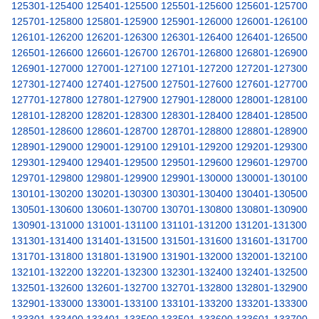
125301-125400
125401-125500
125501-125600
125601-125700
125701-125800
125801-125900
125901-126000
126001-126100
126101-126200
126201-126300
126301-126400
126401-126500
126501-126600
126601-126700
126701-126800
126801-126900
126901-127000
127001-127100
127101-127200
127201-127300
127301-127400
127401-127500
127501-127600
127601-127700
127701-127800
127801-127900
127901-128000
128001-128100
128101-128200
128201-128300
128301-128400
128401-128500
128501-128600
128601-128700
128701-128800
128801-128900
128901-129000
129001-129100
129101-129200
129201-129300
129301-129400
129401-129500
129501-129600
129601-129700
129701-129800
129801-129900
129901-130000
130001-130100
130101-130200
130201-130300
130301-130400
130401-130500
130501-130600
130601-130700
130701-130800
130801-130900
130901-131000
131001-131100
131101-131200
131201-131300
131301-131400
131401-131500
131501-131600
131601-131700
131701-131800
131801-131900
131901-132000
132001-132100
132101-132200
132201-132300
132301-132400
132401-132500
132501-132600
132601-132700
132701-132800
132801-132900
132901-133000
133001-133100
133101-133200
133201-133300