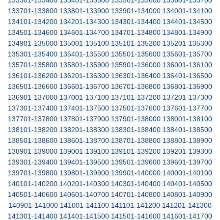
133301-133400
133401-133500
133501-133600
133601-133700
133701-133800
133801-133900
133901-134000
134001-134100
134101-134200
134201-134300
134301-134400
134401-134500
134501-134600
134601-134700
134701-134800
134801-134900
134901-135000
135001-135100
135101-135200
135201-135300
135301-135400
135401-135500
135501-135600
135601-135700
135701-135800
135801-135900
135901-136000
136001-136100
136101-136200
136201-136300
136301-136400
136401-136500
136501-136600
136601-136700
136701-136800
136801-136900
136901-137000
137001-137100
137101-137200
137201-137300
137301-137400
137401-137500
137501-137600
137601-137700
137701-137800
137801-137900
137901-138000
138001-138100
138101-138200
138201-138300
138301-138400
138401-138500
138501-138600
138601-138700
138701-138800
138801-138900
138901-139000
139001-139100
139101-139200
139201-139300
139301-139400
139401-139500
139501-139600
139601-139700
139701-139800
139801-139900
139901-140000
140001-140100
140101-140200
140201-140300
140301-140400
140401-140500
140501-140600
140601-140700
140701-140800
140801-140900
140901-141000
141001-141100
141101-141200
141201-141300
141301-141400
141401-141500
141501-141600
141601-141700