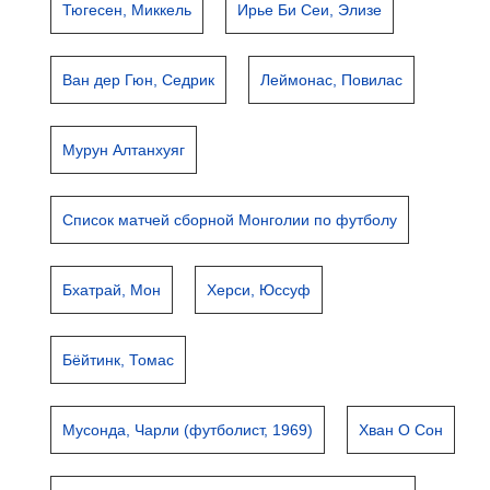
Тюгесен, Миккель
Ирье Би Сеи, Элизе
Ван дер Гюн, Седрик
Леймонас, Повилас
Мурун Алтанхуяг
Список матчей сборной Монголии по футболу
Бхатрай, Мон
Херси, Юссуф
Бёйтинк, Томас
Мусонда, Чарли (футболист, 1969)
Хван О Сон