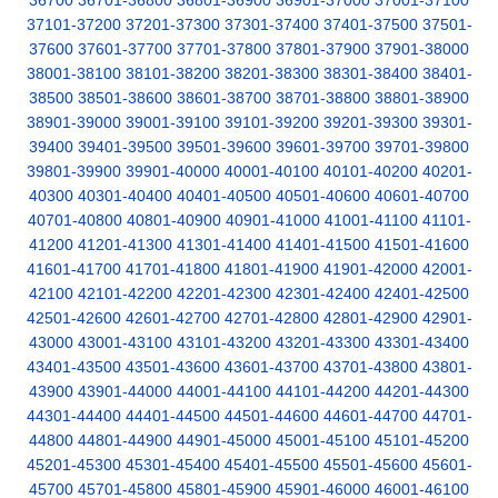
36700
36701-36800
36801-36900
36901-37000
37001-37100
37101-37200
37201-37300
37301-37400
37401-37500
37501-
37600
37601-37700
37701-37800
37801-37900
37901-38000
38001-38100
38101-38200
38201-38300
38301-38400
38401-
38500
38501-38600
38601-38700
38701-38800
38801-38900
38901-39000
39001-39100
39101-39200
39201-39300
39301-
39400
39401-39500
39501-39600
39601-39700
39701-39800
39801-39900
39901-40000
40001-40100
40101-40200
40201-
40300
40301-40400
40401-40500
40501-40600
40601-40700
40701-40800
40801-40900
40901-41000
41001-41100
41101-
41200
41201-41300
41301-41400
41401-41500
41501-41600
41601-41700
41701-41800
41801-41900
41901-42000
42001-
42100
42101-42200
42201-42300
42301-42400
42401-42500
42501-42600
42601-42700
42701-42800
42801-42900
42901-
43000
43001-43100
43101-43200
43201-43300
43301-43400
43401-43500
43501-43600
43601-43700
43701-43800
43801-
43900
43901-44000
44001-44100
44101-44200
44201-44300
44301-44400
44401-44500
44501-44600
44601-44700
44701-
44800
44801-44900
44901-45000
45001-45100
45101-45200
45201-45300
45301-45400
45401-45500
45501-45600
45601-
45700
45701-45800
45801-45900
45901-46000
46001-46100