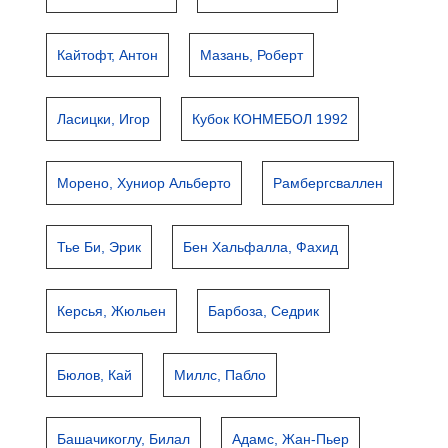
Кайтофт, Антон
Мазань, Роберт
Ласицки, Игор
Кубок КОНМЕБОЛ 1992
Морено, Хуниор Альберто
Рамбергсваллен
Тье Би, Эрик
Бен Хальфалла, Фахид
Керсья, Жюльен
Барбоза, Седрик
Бюлов, Кай
Миллс, Пабло
Башачикоглу, Билал
Адамс, Жан-Пьер