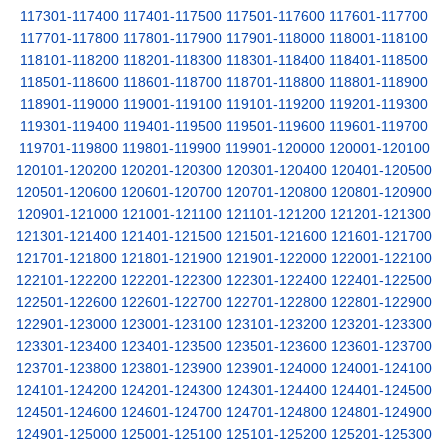
117301-117400
117401-117500
117501-117600
117601-117700
117701-117800
117801-117900
117901-118000
118001-118100
118101-118200
118201-118300
118301-118400
118401-118500
118501-118600
118601-118700
118701-118800
118801-118900
118901-119000
119001-119100
119101-119200
119201-119300
119301-119400
119401-119500
119501-119600
119601-119700
119701-119800
119801-119900
119901-120000
120001-120100
120101-120200
120201-120300
120301-120400
120401-120500
120501-120600
120601-120700
120701-120800
120801-120900
120901-121000
121001-121100
121101-121200
121201-121300
121301-121400
121401-121500
121501-121600
121601-121700
121701-121800
121801-121900
121901-122000
122001-122100
122101-122200
122201-122300
122301-122400
122401-122500
122501-122600
122601-122700
122701-122800
122801-122900
122901-123000
123001-123100
123101-123200
123201-123300
123301-123400
123401-123500
123501-123600
123601-123700
123701-123800
123801-123900
123901-124000
124001-124100
124101-124200
124201-124300
124301-124400
124401-124500
124501-124600
124601-124700
124701-124800
124801-124900
124901-125000
125001-125100
125101-125200
125201-125300