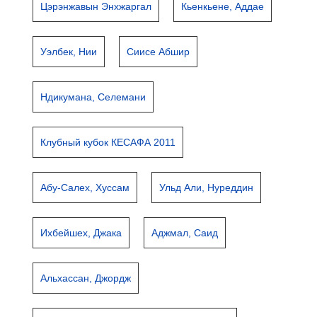
Цэрэнжавын Энхжаргал
Кьенкьене, Аддае
Уэлбек, Нии
Сиисе Абшир
Ндикумана, Селемани
Клубный кубок КЕСАФА 2011
Абу-Салех, Хуссам
Ульд Али, Нуреддин
Ихбейшех, Джака
Аджмал, Саид
Альхассан, Джордж