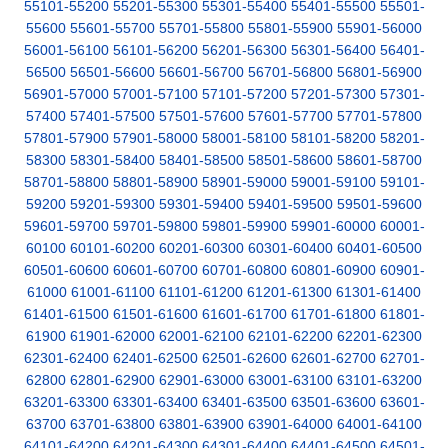
55101-55200
55201-55300
55301-55400
55401-55500
55501-
55600
55601-55700
55701-55800
55801-55900
55901-56000
56001-56100
56101-56200
56201-56300
56301-56400
56401-
56500
56501-56600
56601-56700
56701-56800
56801-56900
56901-57000
57001-57100
57101-57200
57201-57300
57301-
57400
57401-57500
57501-57600
57601-57700
57701-57800
57801-57900
57901-58000
58001-58100
58101-58200
58201-
58300
58301-58400
58401-58500
58501-58600
58601-58700
58701-58800
58801-58900
58901-59000
59001-59100
59101-
59200
59201-59300
59301-59400
59401-59500
59501-59600
59601-59700
59701-59800
59801-59900
59901-60000
60001-
60100
60101-60200
60201-60300
60301-60400
60401-60500
60501-60600
60601-60700
60701-60800
60801-60900
60901-
61000
61001-61100
61101-61200
61201-61300
61301-61400
61401-61500
61501-61600
61601-61700
61701-61800
61801-
61900
61901-62000
62001-62100
62101-62200
62201-62300
62301-62400
62401-62500
62501-62600
62601-62700
62701-
62800
62801-62900
62901-63000
63001-63100
63101-63200
63201-63300
63301-63400
63401-63500
63501-63600
63601-
63700
63701-63800
63801-63900
63901-64000
64001-64100
64101-64200
64201-64300
64301-64400
64401-64500
64501-