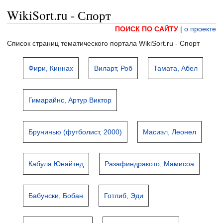
WikiSort.ru - Спорт
ПОИСК ПО САЙТУ
|
о проекте
Список страниц тематического портала WikiSort.ru - Спорт
Фири, Киннах
Виларт, Роб
Тамата, Абел
Гимарайнс, Артур Виктор
Брунинью (футболист, 2000)
Масиэл, Леонел
Кабула Юнайтед
Разафиндракото, Мамисоа
Бабунски, Бобан
Готлиб, Эди