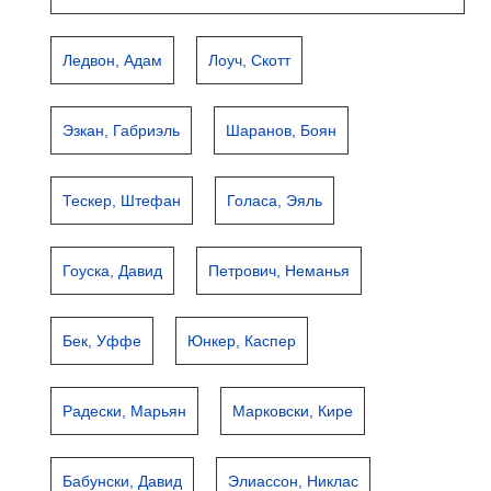
Ледвон, Адам
Лоуч, Скотт
Эзкан, Габриэль
Шаранов, Боян
Тескер, Штефан
Голаса, Эяль
Гоуска, Давид
Петрович, Неманья
Бек, Уффе
Юнкер, Каспер
Радески, Марьян
Марковски, Кире
Бабунски, Давид
Элиассон, Никлас