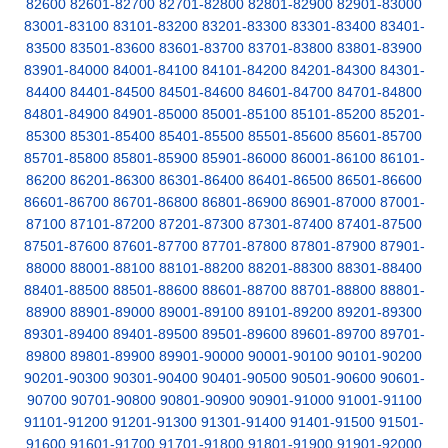
82600
82601-82700
82701-82800
82801-82900
82901-83000
83001-83100
83101-83200
83201-83300
83301-83400
83401-
83500
83501-83600
83601-83700
83701-83800
83801-83900
83901-84000
84001-84100
84101-84200
84201-84300
84301-
84400
84401-84500
84501-84600
84601-84700
84701-84800
84801-84900
84901-85000
85001-85100
85101-85200
85201-
85300
85301-85400
85401-85500
85501-85600
85601-85700
85701-85800
85801-85900
85901-86000
86001-86100
86101-
86200
86201-86300
86301-86400
86401-86500
86501-86600
86601-86700
86701-86800
86801-86900
86901-87000
87001-
87100
87101-87200
87201-87300
87301-87400
87401-87500
87501-87600
87601-87700
87701-87800
87801-87900
87901-
88000
88001-88100
88101-88200
88201-88300
88301-88400
88401-88500
88501-88600
88601-88700
88701-88800
88801-
88900
88901-89000
89001-89100
89101-89200
89201-89300
89301-89400
89401-89500
89501-89600
89601-89700
89701-
89800
89801-89900
89901-90000
90001-90100
90101-90200
90201-90300
90301-90400
90401-90500
90501-90600
90601-
90700
90701-90800
90801-90900
90901-91000
91001-91100
91101-91200
91201-91300
91301-91400
91401-91500
91501-
91600
91601-91700
91701-91800
91801-91900
91901-92000