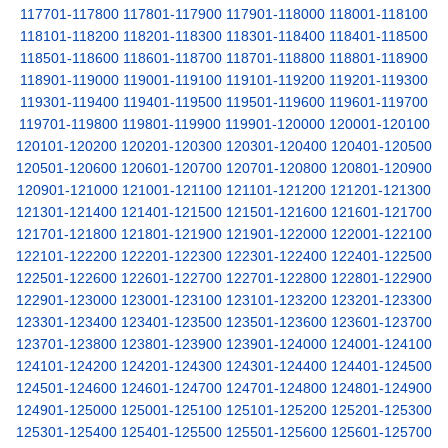
117701-117800
117801-117900
117901-118000
118001-118100
118101-118200
118201-118300
118301-118400
118401-118500
118501-118600
118601-118700
118701-118800
118801-118900
118901-119000
119001-119100
119101-119200
119201-119300
119301-119400
119401-119500
119501-119600
119601-119700
119701-119800
119801-119900
119901-120000
120001-120100
120101-120200
120201-120300
120301-120400
120401-120500
120501-120600
120601-120700
120701-120800
120801-120900
120901-121000
121001-121100
121101-121200
121201-121300
121301-121400
121401-121500
121501-121600
121601-121700
121701-121800
121801-121900
121901-122000
122001-122100
122101-122200
122201-122300
122301-122400
122401-122500
122501-122600
122601-122700
122701-122800
122801-122900
122901-123000
123001-123100
123101-123200
123201-123300
123301-123400
123401-123500
123501-123600
123601-123700
123701-123800
123801-123900
123901-124000
124001-124100
124101-124200
124201-124300
124301-124400
124401-124500
124501-124600
124601-124700
124701-124800
124801-124900
124901-125000
125001-125100
125101-125200
125201-125300
125301-125400
125401-125500
125501-125600
125601-125700