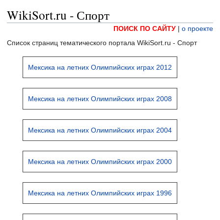
WikiSort.ru - Спорт
ПОИСК ПО САЙТУ
|
о проекте
Список страниц тематического портала WikiSort.ru - Спорт
Мексика на летних Олимпийских играх 2012
Мексика на летних Олимпийских играх 2008
Мексика на летних Олимпийских играх 2004
Мексика на летних Олимпийских играх 2000
Мексика на летних Олимпийских играх 1996