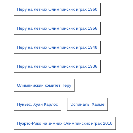
Перу на летних Олимпийских играх 1960
Перу на летних Олимпийских играх 1956
Перу на летних Олимпийских играх 1948
Перу на летних Олимпийских играх 1936
Олимпийский комитет Перу
Нуньес, Хуан Карлос
Эспиналь, Хайме
Пуэрто-Рико на зимних Олимпийских играх 2018