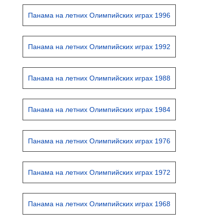
Панама на летних Олимпийских играх 1996
Панама на летних Олимпийских играх 1992
Панама на летних Олимпийских играх 1988
Панама на летних Олимпийских играх 1984
Панама на летних Олимпийских играх 1976
Панама на летних Олимпийских играх 1972
Панама на летних Олимпийских играх 1968