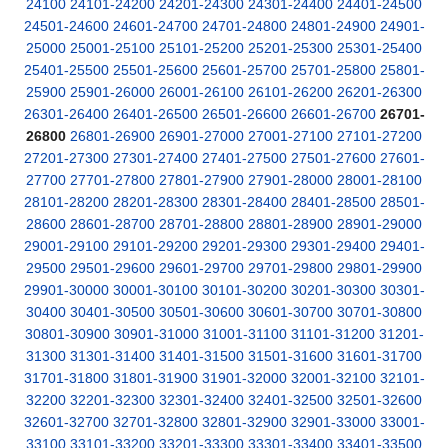
24100
24101-24200
24201-24300
24301-24400
24401-24500
24501-24600
24601-24700
24701-24800
24801-24900
24901-
25000
25001-25100
25101-25200
25201-25300
25301-25400
25401-25500
25501-25600
25601-25700
25701-25800
25801-
25900
25901-26000
26001-26100
26101-26200
26201-26300
26301-26400
26401-26500
26501-26600
26601-26700
26701-
26800
26801-26900
26901-27000
27001-27100
27101-27200
27201-27300
27301-27400
27401-27500
27501-27600
27601-
27700
27701-27800
27801-27900
27901-28000
28001-28100
28101-28200
28201-28300
28301-28400
28401-28500
28501-
28600
28601-28700
28701-28800
28801-28900
28901-29000
29001-29100
29101-29200
29201-29300
29301-29400
29401-
29500
29501-29600
29601-29700
29701-29800
29801-29900
29901-30000
30001-30100
30101-30200
30201-30300
30301-
30400
30401-30500
30501-30600
30601-30700
30701-30800
30801-30900
30901-31000
31001-31100
31101-31200
31201-
31300
31301-31400
31401-31500
31501-31600
31601-31700
31701-31800
31801-31900
31901-32000
32001-32100
32101-
32200
32201-32300
32301-32400
32401-32500
32501-32600
32601-32700
32701-32800
32801-32900
32901-33000
33001-
33100
33101-33200
33201-33300
33301-33400
33401-33500