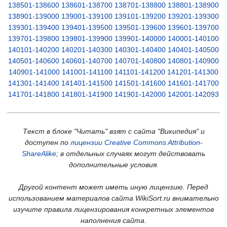
138501-138600
138601-138700
138701-138800
138801-138900
138901-139000
139001-139100
139101-139200
139201-139300
139301-139400
139401-139500
139501-139600
139601-139700
139701-139800
139801-139900
139901-140000
140001-140100
140101-140200
140201-140300
140301-140400
140401-140500
140501-140600
140601-140700
140701-140800
140801-140900
140901-141000
141001-141100
141101-141200
141201-141300
141301-141400
141401-141500
141501-141600
141601-141700
141701-141800
141801-141900
141901-142000
142001-142093
Текст в блоке "Читать" взят с сайта "Википедия" и
доступен по
лицензии Creative Commons Attribution-
ShareAlike
; в отдельных случаях могут действовать
дополнительные условия.
Другой контент может иметь иную лицензию. Перед
использованием материалов сайта WikiSort.ru внимательно
изучите правила лицензирования конкретных элементов
наполнения сайта.