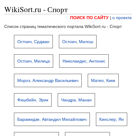
WikiSort.ru - Спорт
ПОИСК ПО САЙТУ
|
о проекте
Список страниц тематического портала WikiSort.ru - Спорт
Остоич, Срджан
Остоич, Милош
Остоич, Милица
Николаидис, Антонис
Мороз, Александр Васильевич
Матео, Кике
Фишбейн, Эрик
Чандра, Манан
Барамидзе, Автандил Михайлович
Кинслер, Ян