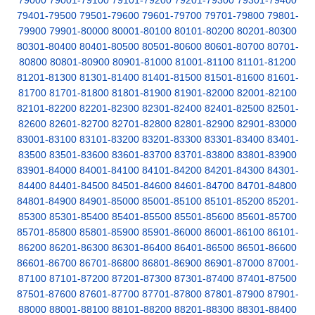
79000
79001-79100
79101-79200
79201-79300
79301-79400
79401-79500
79501-79600
79601-79700
79701-79800
79801-
79900
79901-80000
80001-80100
80101-80200
80201-80300
80301-80400
80401-80500
80501-80600
80601-80700
80701-
80800
80801-80900
80901-81000
81001-81100
81101-81200
81201-81300
81301-81400
81401-81500
81501-81600
81601-
81700
81701-81800
81801-81900
81901-82000
82001-82100
82101-82200
82201-82300
82301-82400
82401-82500
82501-
82600
82601-82700
82701-82800
82801-82900
82901-83000
83001-83100
83101-83200
83201-83300
83301-83400
83401-
83500
83501-83600
83601-83700
83701-83800
83801-83900
83901-84000
84001-84100
84101-84200
84201-84300
84301-
84400
84401-84500
84501-84600
84601-84700
84701-84800
84801-84900
84901-85000
85001-85100
85101-85200
85201-
85300
85301-85400
85401-85500
85501-85600
85601-85700
85701-85800
85801-85900
85901-86000
86001-86100
86101-
86200
86201-86300
86301-86400
86401-86500
86501-86600
86601-86700
86701-86800
86801-86900
86901-87000
87001-
87100
87101-87200
87201-87300
87301-87400
87401-87500
87501-87600
87601-87700
87701-87800
87801-87900
87901-
88000
88001-88100
88101-88200
88201-88300
88301-88400