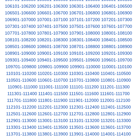
106101-106200
106201-106300
106301-106400
106401-106500
106501-106600
106601-106700
106701-106800
106801-106900
106901-107000
107001-107100
107101-107200
107201-107300
107301-107400
107401-107500
107501-107600
107601-107700
107701-107800
107801-107900
107901-108000
108001-108100
108101-108200
108201-108300
108301-108400
108401-108500
108501-108600
108601-108700
108701-108800
108801-108900
108901-109000
109001-109100
109101-109200
109201-109300
109301-109400
109401-109500
109501-109600
109601-109700
109701-109800
109801-109900
109901-110000
110001-110100
110101-110200
110201-110300
110301-110400
110401-110500
110501-110600
110601-110700
110701-110800
110801-110900
110901-111000
111001-111100
111101-111200
111201-111300
111301-111400
111401-111500
111501-111600
111601-111700
111701-111800
111801-111900
111901-112000
112001-112100
112101-112200
112201-112300
112301-112400
112401-112500
112501-112600
112601-112700
112701-112800
112801-112900
112901-113000
113001-113100
113101-113200
113201-113300
113301-113400
113401-113500
113501-113600
113601-113700
113701-113800
113801-113900
113901-114000
114001-114100