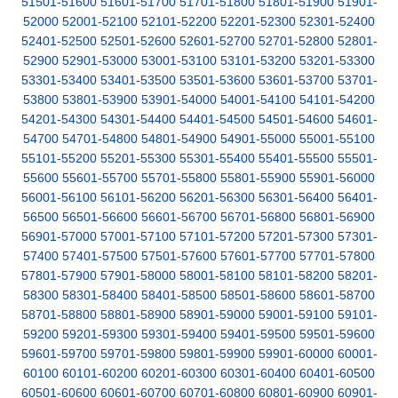
51501-51600
51601-51700
51701-51800
51801-51900
51901-
52000
52001-52100
52101-52200
52201-52300
52301-52400
52401-52500
52501-52600
52601-52700
52701-52800
52801-
52900
52901-53000
53001-53100
53101-53200
53201-53300
53301-53400
53401-53500
53501-53600
53601-53700
53701-
53800
53801-53900
53901-54000
54001-54100
54101-54200
54201-54300
54301-54400
54401-54500
54501-54600
54601-
54700
54701-54800
54801-54900
54901-55000
55001-55100
55101-55200
55201-55300
55301-55400
55401-55500
55501-
55600
55601-55700
55701-55800
55801-55900
55901-56000
56001-56100
56101-56200
56201-56300
56301-56400
56401-
56500
56501-56600
56601-56700
56701-56800
56801-56900
56901-57000
57001-57100
57101-57200
57201-57300
57301-
57400
57401-57500
57501-57600
57601-57700
57701-57800
57801-57900
57901-58000
58001-58100
58101-58200
58201-
58300
58301-58400
58401-58500
58501-58600
58601-58700
58701-58800
58801-58900
58901-59000
59001-59100
59101-
59200
59201-59300
59301-59400
59401-59500
59501-59600
59601-59700
59701-59800
59801-59900
59901-60000
60001-
60100
60101-60200
60201-60300
60301-60400
60401-60500
60501-60600
60601-60700
60701-60800
60801-60900
60901-