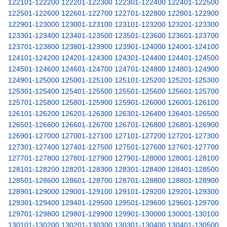
122101-122200
122201-122300
122301-122400
122401-122500
122501-122600
122601-122700
122701-122800
122801-122900
122901-123000
123001-123100
123101-123200
123201-123300
123301-123400
123401-123500
123501-123600
123601-123700
123701-123800
123801-123900
123901-124000
124001-124100
124101-124200
124201-124300
124301-124400
124401-124500
124501-124600
124601-124700
124701-124800
124801-124900
124901-125000
125001-125100
125101-125200
125201-125300
125301-125400
125401-125500
125501-125600
125601-125700
125701-125800
125801-125900
125901-126000
126001-126100
126101-126200
126201-126300
126301-126400
126401-126500
126501-126600
126601-126700
126701-126800
126801-126900
126901-127000
127001-127100
127101-127200
127201-127300
127301-127400
127401-127500
127501-127600
127601-127700
127701-127800
127801-127900
127901-128000
128001-128100
128101-128200
128201-128300
128301-128400
128401-128500
128501-128600
128601-128700
128701-128800
128801-128900
128901-129000
129001-129100
129101-129200
129201-129300
129301-129400
129401-129500
129501-129600
129601-129700
129701-129800
129801-129900
129901-130000
130001-130100
130101-130200
130201-130300
130301-130400
130401-130500