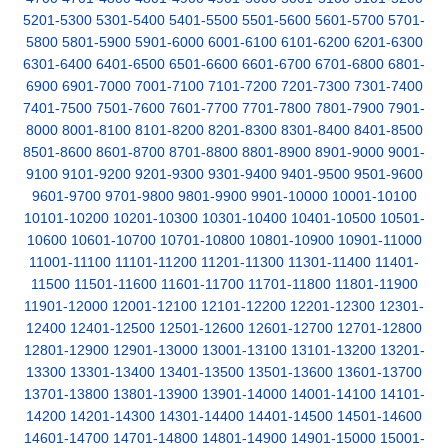
5201-5300
5301-5400
5401-5500
5501-5600
5601-5700
5701-
5800
5801-5900
5901-6000
6001-6100
6101-6200
6201-6300
6301-6400
6401-6500
6501-6600
6601-6700
6701-6800
6801-
6900
6901-7000
7001-7100
7101-7200
7201-7300
7301-7400
7401-7500
7501-7600
7601-7700
7701-7800
7801-7900
7901-
8000
8001-8100
8101-8200
8201-8300
8301-8400
8401-8500
8501-8600
8601-8700
8701-8800
8801-8900
8901-9000
9001-
9100
9101-9200
9201-9300
9301-9400
9401-9500
9501-9600
9601-9700
9701-9800
9801-9900
9901-10000
10001-10100
10101-10200
10201-10300
10301-10400
10401-10500
10501-
10600
10601-10700
10701-10800
10801-10900
10901-11000
11001-11100
11101-11200
11201-11300
11301-11400
11401-
11500
11501-11600
11601-11700
11701-11800
11801-11900
11901-12000
12001-12100
12101-12200
12201-12300
12301-
12400
12401-12500
12501-12600
12601-12700
12701-12800
12801-12900
12901-13000
13001-13100
13101-13200
13201-
13300
13301-13400
13401-13500
13501-13600
13601-13700
13701-13800
13801-13900
13901-14000
14001-14100
14101-
14200
14201-14300
14301-14400
14401-14500
14501-14600
14601-14700
14701-14800
14801-14900
14901-15000
15001-