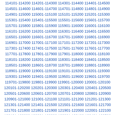
114101-114200
114201-114300
114301-114400
114401-114500
114501-114600
114601-114700
114701-114800
114801-114900
114901-115000
115001-115100
115101-115200
115201-115300
115301-115400
115401-115500
115501-115600
115601-115700
115701-115800
115801-115900
115901-116000
116001-116100
116101-116200
116201-116300
116301-116400
116401-116500
116501-116600
116601-116700
116701-116800
116801-116900
116901-117000
117001-117100
117101-117200
117201-117300
117301-117400
117401-117500
117501-117600
117601-117700
117701-117800
117801-117900
117901-118000
118001-118100
118101-118200
118201-118300
118301-118400
118401-118500
118501-118600
118601-118700
118701-118800
118801-118900
118901-119000
119001-119100
119101-119200
119201-119300
119301-119400
119401-119500
119501-119600
119601-119700
119701-119800
119801-119900
119901-120000
120001-120100
120101-120200
120201-120300
120301-120400
120401-120500
120501-120600
120601-120700
120701-120800
120801-120900
120901-121000
121001-121100
121101-121200
121201-121300
121301-121400
121401-121500
121501-121600
121601-121700
121701-121800
121801-121900
121901-122000
122001-122100