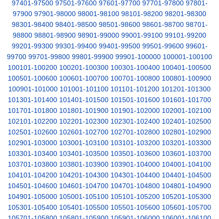
97401-97500
97501-97600
97601-97700
97701-97800
97801-
97900
97901-98000
98001-98100
98101-98200
98201-98300
98301-98400
98401-98500
98501-98600
98601-98700
98701-
98800
98801-98900
98901-99000
99001-99100
99101-99200
99201-99300
99301-99400
99401-99500
99501-99600
99601-
99700
99701-99800
99801-99900
99901-100000
100001-100100
100101-100200
100201-100300
100301-100400
100401-100500
100501-100600
100601-100700
100701-100800
100801-100900
100901-101000
101001-101100
101101-101200
101201-101300
101301-101400
101401-101500
101501-101600
101601-101700
101701-101800
101801-101900
101901-102000
102001-102100
102101-102200
102201-102300
102301-102400
102401-102500
102501-102600
102601-102700
102701-102800
102801-102900
102901-103000
103001-103100
103101-103200
103201-103300
103301-103400
103401-103500
103501-103600
103601-103700
103701-103800
103801-103900
103901-104000
104001-104100
104101-104200
104201-104300
104301-104400
104401-104500
104501-104600
104601-104700
104701-104800
104801-104900
104901-105000
105001-105100
105101-105200
105201-105300
105301-105400
105401-105500
105501-105600
105601-105700
105701-105800
105801-105900
105901-106000
106001-106100