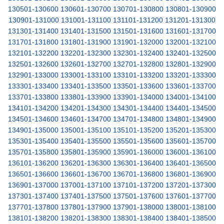
130501-130600
130601-130700
130701-130800
130801-130900
130901-131000
131001-131100
131101-131200
131201-131300
131301-131400
131401-131500
131501-131600
131601-131700
131701-131800
131801-131900
131901-132000
132001-132100
132101-132200
132201-132300
132301-132400
132401-132500
132501-132600
132601-132700
132701-132800
132801-132900
132901-133000
133001-133100
133101-133200
133201-133300
133301-133400
133401-133500
133501-133600
133601-133700
133701-133800
133801-133900
133901-134000
134001-134100
134101-134200
134201-134300
134301-134400
134401-134500
134501-134600
134601-134700
134701-134800
134801-134900
134901-135000
135001-135100
135101-135200
135201-135300
135301-135400
135401-135500
135501-135600
135601-135700
135701-135800
135801-135900
135901-136000
136001-136100
136101-136200
136201-136300
136301-136400
136401-136500
136501-136600
136601-136700
136701-136800
136801-136900
136901-137000
137001-137100
137101-137200
137201-137300
137301-137400
137401-137500
137501-137600
137601-137700
137701-137800
137801-137900
137901-138000
138001-138100
138101-138200
138201-138300
138301-138400
138401-138500