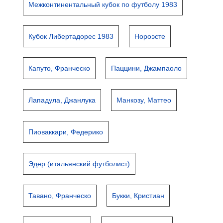
Межконтинентальный кубок по футболу 1983
Кубок Либертадорес 1983
Нороэсте
Капуто, Франческо
Паццини, Джампаоло
Лападула, Джанлука
Манкозу, Маттео
Пиоваккари, Федерико
Эдер (итальянский футболист)
Тавано, Франческо
Букки, Кристиан