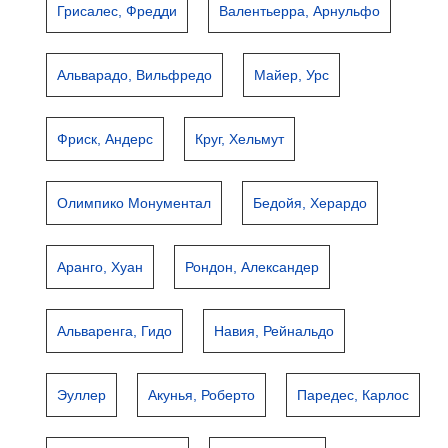
Грисалес, Фредди
Валентьерра, Арнульфо
Альварадо, Вильфредо
Майер, Урс
Фриск, Андерс
Круг, Хельмут
Олимпико Монументал
Бедойя, Херардо
Аранго, Хуан
Рондон, Александер
Альваренга, Гидо
Навия, Рейнальдо
Эуллер
Акунья, Роберто
Паредес, Карлос