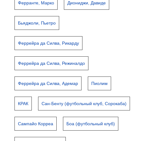
Ферранте, Марко
Диониджи, Давиде
Бьяджоли, Пьетро
Феррейра да Силва, Рикарду
Феррейра да Силва, Режиналдо
Феррейра да Силва, Адемар
Пиолим
КРАК
Сан-Бенту (футбольный клуб, Сорокаба)
Сампайо Корреа
Боа (футбольный клуб)