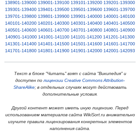
138901-139000
139001-139100
139101-139200
139201-139300
139301-139400
139401-139500
139501-139600
139601-139700
139701-139800
139801-139900
139901-140000
140001-140100
140101-140200
140201-140300
140301-140400
140401-140500
140501-140600
140601-140700
140701-140800
140801-140900
140901-141000
141001-141100
141101-141200
141201-141300
141301-141400
141401-141500
141501-141600
141601-141700
141701-141800
141801-141900
141901-142000
142001-142093
Текст в блоке "Читать" взят с сайта "Википедия" и
доступен по
лицензии Creative Commons Attribution-
ShareAlike
; в отдельных случаях могут действовать
дополнительные условия.
Другой контент может иметь иную лицензию. Перед
использованием материалов сайта WikiSort.ru внимательно
изучите правила лицензирования конкретных элементов
наполнения сайта.