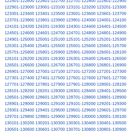
122501-122600
122601-122700
122701-122800
122801-122900
122901-123000
123001-123100
123101-123200
123201-123300
123301-123400
123401-123500
123501-123600
123601-123700
123701-123800
123801-123900
123901-124000
124001-124100
124101-124200
124201-124300
124301-124400
124401-124500
124501-124600
124601-124700
124701-124800
124801-124900
124901-125000
125001-125100
125101-125200
125201-125300
125301-125400
125401-125500
125501-125600
125601-125700
125701-125800
125801-125900
125901-126000
126001-126100
126101-126200
126201-126300
126301-126400
126401-126500
126501-126600
126601-126700
126701-126800
126801-126900
126901-127000
127001-127100
127101-127200
127201-127300
127301-127400
127401-127500
127501-127600
127601-127700
127701-127800
127801-127900
127901-128000
128001-128100
128101-128200
128201-128300
128301-128400
128401-128500
128501-128600
128601-128700
128701-128800
128801-128900
128901-129000
129001-129100
129101-129200
129201-129300
129301-129400
129401-129500
129501-129600
129601-129700
129701-129800
129801-129900
129901-130000
130001-130100
130101-130200
130201-130300
130301-130400
130401-130500
130501-130600
130601-130700
130701-130800
130801-130900