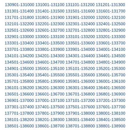
130901-131000
131001-131100
131101-131200
131201-131300
131301-131400
131401-131500
131501-131600
131601-131700
131701-131800
131801-131900
131901-132000
132001-132100
132101-132200
132201-132300
132301-132400
132401-132500
132501-132600
132601-132700
132701-132800
132801-132900
132901-133000
133001-133100
133101-133200
133201-133300
133301-133400
133401-133500
133501-133600
133601-133700
133701-133800
133801-133900
133901-134000
134001-134100
134101-134200
134201-134300
134301-134400
134401-134500
134501-134600
134601-134700
134701-134800
134801-134900
134901-135000
135001-135100
135101-135200
135201-135300
135301-135400
135401-135500
135501-135600
135601-135700
135701-135800
135801-135900
135901-136000
136001-136100
136101-136200
136201-136300
136301-136400
136401-136500
136501-136600
136601-136700
136701-136800
136801-136900
136901-137000
137001-137100
137101-137200
137201-137300
137301-137400
137401-137500
137501-137600
137601-137700
137701-137800
137801-137900
137901-138000
138001-138100
138101-138200
138201-138300
138301-138400
138401-138500
138501-138600
138601-138700
138701-138800
138801-138900