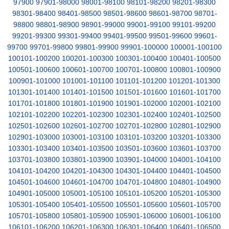
97900
97901-98000
98001-98100
98101-98200
98201-98300
98301-98400
98401-98500
98501-98600
98601-98700
98701-
98800
98801-98900
98901-99000
99001-99100
99101-99200
99201-99300
99301-99400
99401-99500
99501-99600
99601-
99700
99701-99800
99801-99900
99901-100000
100001-100100
100101-100200
100201-100300
100301-100400
100401-100500
100501-100600
100601-100700
100701-100800
100801-100900
100901-101000
101001-101100
101101-101200
101201-101300
101301-101400
101401-101500
101501-101600
101601-101700
101701-101800
101801-101900
101901-102000
102001-102100
102101-102200
102201-102300
102301-102400
102401-102500
102501-102600
102601-102700
102701-102800
102801-102900
102901-103000
103001-103100
103101-103200
103201-103300
103301-103400
103401-103500
103501-103600
103601-103700
103701-103800
103801-103900
103901-104000
104001-104100
104101-104200
104201-104300
104301-104400
104401-104500
104501-104600
104601-104700
104701-104800
104801-104900
104901-105000
105001-105100
105101-105200
105201-105300
105301-105400
105401-105500
105501-105600
105601-105700
105701-105800
105801-105900
105901-106000
106001-106100
106101-106200
106201-106300
106301-106400
106401-106500