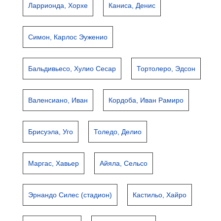
Ларрионда, Хорхе
Каниса, Денис
Симон, Карлос Эуженио
Бальдивьесо, Хулио Сесар
Тортолеро, Эдсон
Валенсиано, Иван
Кордоба, Иван Рамиро
Брисуэла, Уго
Толедо, Делио
Маргас, Хавьер
Айяла, Сельсо
Эрнандо Силес (стадион)
Кастильо, Хайро