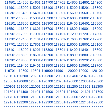
114501-114600
114601-114700
114701-114800
114801-114900
114901-115000
115001-115100
115101-115200
115201-115300
115301-115400
115401-115500
115501-115600
115601-115700
115701-115800
115801-115900
115901-116000
116001-116100
116101-116200
116201-116300
116301-116400
116401-116500
116501-116600
116601-116700
116701-116800
116801-116900
116901-117000
117001-117100
117101-117200
117201-117300
117301-117400
117401-117500
117501-117600
117601-117700
117701-117800
117801-117900
117901-118000
118001-118100
118101-118200
118201-118300
118301-118400
118401-118500
118501-118600
118601-118700
118701-118800
118801-118900
118901-119000
119001-119100
119101-119200
119201-119300
119301-119400
119401-119500
119501-119600
119601-119700
119701-119800
119801-119900
119901-120000
120001-120100
120101-120200
120201-120300
120301-120400
120401-120500
120501-120600
120601-120700
120701-120800
120801-120900
120901-121000
121001-121100
121101-121200
121201-121300
121301-121400
121401-121500
121501-121600
121601-121700
121701-121800
121801-121900
121901-122000
122001-122100
122101-122200
122201-122300
122301-122400
122401-122500