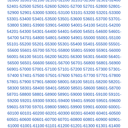
52000
52001-52100
52101-52200
52201-52300
52301-52400
52401-52500
52501-52600
52601-52700
52701-52800
52801-
52900
52901-53000
53001-53100
53101-53200
53201-53300
53301-53400
53401-53500
53501-53600
53601-53700
53701-
53800
53801-53900
53901-54000
54001-54100
54101-54200
54201-54300
54301-54400
54401-54500
54501-54600
54601-
54700
54701-54800
54801-54900
54901-55000
55001-55100
55101-55200
55201-55300
55301-55400
55401-55500
55501-
55600
55601-55700
55701-55800
55801-55900
55901-56000
56001-56100
56101-56200
56201-56300
56301-56400
56401-
56500
56501-56600
56601-56700
56701-56800
56801-56900
56901-57000
57001-57100
57101-57200
57201-57300
57301-
57400
57401-57500
57501-57600
57601-57700
57701-57800
57801-57900
57901-58000
58001-58100
58101-58200
58201-
58300
58301-58400
58401-58500
58501-58600
58601-58700
58701-58800
58801-58900
58901-59000
59001-59100
59101-
59200
59201-59300
59301-59400
59401-59500
59501-59600
59601-59700
59701-59800
59801-59900
59901-60000
60001-
60100
60101-60200
60201-60300
60301-60400
60401-60500
60501-60600
60601-60700
60701-60800
60801-60900
60901-
61000
61001-61100
61101-61200
61201-61300
61301-61400