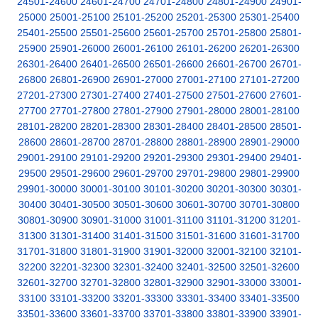
24501-24600
24601-24700
24701-24800
24801-24900
24901-
25000
25001-25100
25101-25200
25201-25300
25301-25400
25401-25500
25501-25600
25601-25700
25701-25800
25801-
25900
25901-26000
26001-26100
26101-26200
26201-26300
26301-26400
26401-26500
26501-26600
26601-26700
26701-
26800
26801-26900
26901-27000
27001-27100
27101-27200
27201-27300
27301-27400
27401-27500
27501-27600
27601-
27700
27701-27800
27801-27900
27901-28000
28001-28100
28101-28200
28201-28300
28301-28400
28401-28500
28501-
28600
28601-28700
28701-28800
28801-28900
28901-29000
29001-29100
29101-29200
29201-29300
29301-29400
29401-
29500
29501-29600
29601-29700
29701-29800
29801-29900
29901-30000
30001-30100
30101-30200
30201-30300
30301-
30400
30401-30500
30501-30600
30601-30700
30701-30800
30801-30900
30901-31000
31001-31100
31101-31200
31201-
31300
31301-31400
31401-31500
31501-31600
31601-31700
31701-31800
31801-31900
31901-32000
32001-32100
32101-
32200
32201-32300
32301-32400
32401-32500
32501-32600
32601-32700
32701-32800
32801-32900
32901-33000
33001-
33100
33101-33200
33201-33300
33301-33400
33401-33500
33501-33600
33601-33700
33701-33800
33801-33900
33901-