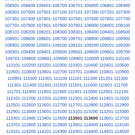
106501-106600
106601-106700
106701-106800
106801-106900
106901-107000
107001-107100
107101-107200
107201-107300
107301-107400
107401-107500
107501-107600
107601-107700
107701-107800
107801-107900
107901-108000
108001-108100
108101-108200
108201-108300
108301-108400
108401-108500
108501-108600
108601-108700
108701-108800
108801-108900
108901-109000
109001-109100
109101-109200
109201-109300
109301-109400
109401-109500
109501-109600
109601-109700
109701-109800
109801-109900
109901-110000
110001-110100
110101-110200
110201-110300
110301-110400
110401-110500
110501-110600
110601-110700
110701-110800
110801-110900
110901-111000
111001-111100
111101-111200
111201-111300
111301-111400
111401-111500
111501-111600
111601-111700
111701-111800
111801-111900
111901-112000
112001-112100
112101-112200
112201-112300
112301-112400
112401-112500
112501-112600
112601-112700
112701-112800
112801-112900
112901-113000
113001-113100
113101-113200
113201-113300
113301-113400
113401-113500
113501-113600
113601-113700
113701-113800
113801-113900
113901-114000
114001-114100
114101-114200
114201-114300
114301-114400
114401-114500