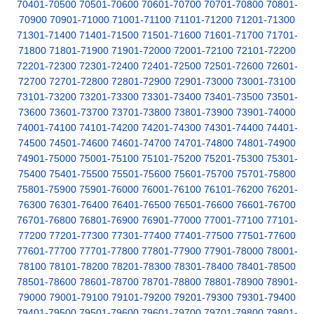
70401-70500
70501-70600
70601-70700
70701-70800
70801-
70900
70901-71000
71001-71100
71101-71200
71201-71300
71301-71400
71401-71500
71501-71600
71601-71700
71701-
71800
71801-71900
71901-72000
72001-72100
72101-72200
72201-72300
72301-72400
72401-72500
72501-72600
72601-
72700
72701-72800
72801-72900
72901-73000
73001-73100
73101-73200
73201-73300
73301-73400
73401-73500
73501-
73600
73601-73700
73701-73800
73801-73900
73901-74000
74001-74100
74101-74200
74201-74300
74301-74400
74401-
74500
74501-74600
74601-74700
74701-74800
74801-74900
74901-75000
75001-75100
75101-75200
75201-75300
75301-
75400
75401-75500
75501-75600
75601-75700
75701-75800
75801-75900
75901-76000
76001-76100
76101-76200
76201-
76300
76301-76400
76401-76500
76501-76600
76601-76700
76701-76800
76801-76900
76901-77000
77001-77100
77101-
77200
77201-77300
77301-77400
77401-77500
77501-77600
77601-77700
77701-77800
77801-77900
77901-78000
78001-
78100
78101-78200
78201-78300
78301-78400
78401-78500
78501-78600
78601-78700
78701-78800
78801-78900
78901-
79000
79001-79100
79101-79200
79201-79300
79301-79400
79401-79500
79501-79600
79601-79700
79701-79800
79801-